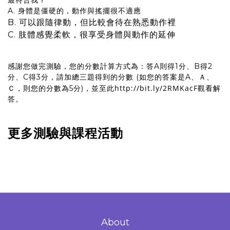
最符合我？
A. 身體是僵硬的，動作與搖擺很不適應
B. 可以跟隨律動，但比較會待在熟悉動作裡
C. 肢體感覺柔軟，很享受身體與動作的延伸
感謝您做完測驗，您的分數計算方式為：答A則得1分、B得2
分、C得3分，請加總三題得到的分數 (如您的答案是A、Ａ、
http://bit.ly/2RMKacF
Ｃ，則您的分數為5分)，並至此
觀看解
答。
更多測驗與課程活動
About