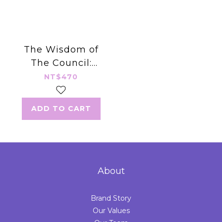
The Wisdom of
The Council:
Channeled
NT$470
Messages for
Living Your
ADD TO CART
Purpose
About
Brand Story
Our Values