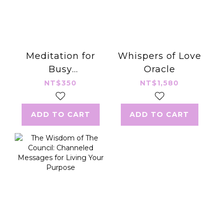
Meditation for
Whispers of Love
Busy
Oracle
People:Stress-
NT$350
NT$1,580
Beating
Strategies for
ADD TO CART
ADD TO CART
People with No
Time to
Meditate