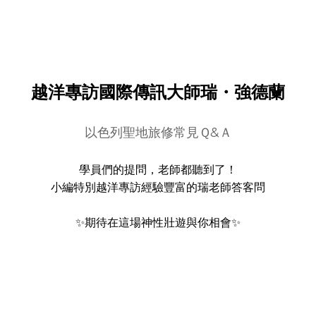
越洋專訪國際傳訊大師瑞・強德蘭
以色列聖地旅修常見Ｑ&Ａ
學員們的提問，老師都聽到了！
小編特別越洋專訪經驗豐富的瑞老師答客問
✨期待在這場神性壯遊與你相會✨