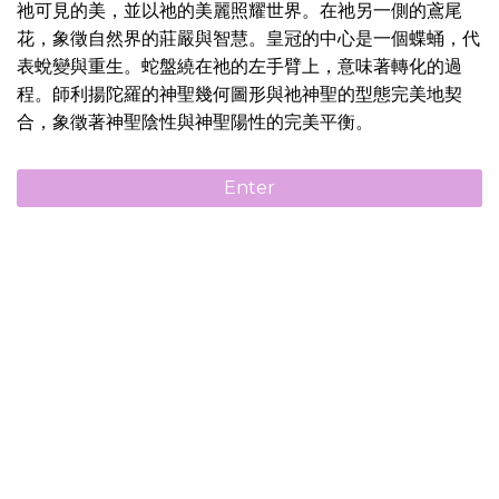
祂可見的美，並以祂的美麗照耀世界。在祂另一側的鳶尾
花，象徵自然界的莊嚴與智慧。皇冠的中心是一個蝶蛹，代
表蛻變與重生。蛇盤繞在祂的左手臂上，意味著轉化的過
程。師利揚陀羅的神聖幾何圖形與祂神聖的型態完美地契
合，象徵著神聖陰性與神聖陽性的完美平衡。
Enter