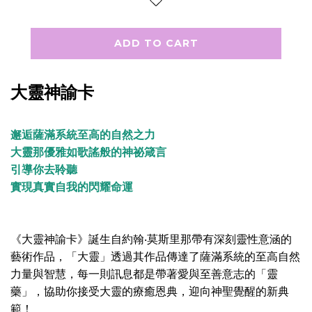
ADD TO CART
大靈神諭卡
邂逅薩滿系統至高的自然之力
大靈那優雅如歌謠般的神祕箴言
引導你去聆聽
實現真實自我的閃耀命運
《大靈神諭卡》誕生自約翰‧莫斯里那帶有深刻靈性意涵的
藝術作品，「大靈」透過其作品傳達了薩滿系統的至高自然
力量與智慧，每一則訊息都是帶著愛與至善意志的「靈
藥」，協助你接受大靈的療癒恩典，迎向神聖覺醒的新典
範！