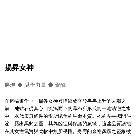
揚昇女神
展現 ◆ 賦予力量 ◆ 覺醒
在這幅畫作中，揚昇女神被描繪成立於冉冉上升的太陽之
前，祂站在從其心口流瀉而下的瀑布所形成的一池清澈之水
中。水代表無條件的愛所賦予的生命本質。祂的左手撩開斗
篷，露出黑豹之靈，其為凶猛與保護的象徵，這些品質讓祂
在其女性氣質與柔軟中無所畏懼。身旁的金剛鸚鵡之靈象徵