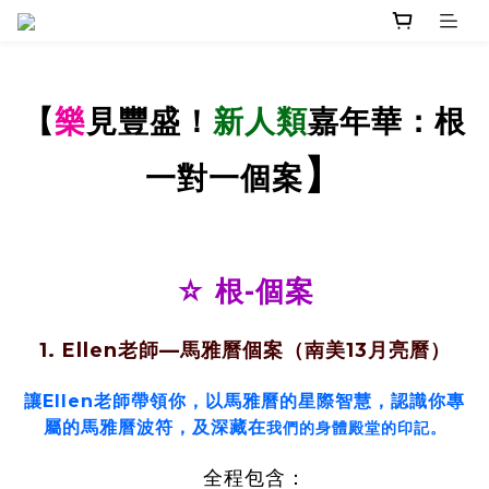
樂
見豐盛
新人類
嘉年華
【
！
：根
】
一對一個案
☆ 根-個案
1.
Ellen老師—馬雅曆個案（南美13月亮曆）
讓Ellen老師帶領你，以馬雅曆的星際智慧，認識你專
屬的馬雅曆波符，及深藏在
我們的身體殿堂的印記
。
全程包含：