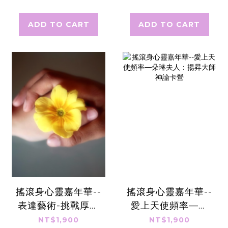
ADD TO CART
ADD TO CART
搖滾身心靈嘉年華--
搖滾身心靈嘉年華--
表達藝術-挑戰厚臉
愛上天使頻率—朵
皮營
琳夫人：揚昇大師
NT$1,900
NT$1,900