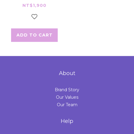
安娜庫柏：靈魂揚
NT$1,900
昇營
ADD TO CART
About
Brand Story
Our Values
Our Team
Help