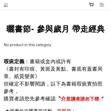
曬書節- 參與歲月 帶走經典
No product in this category
：書籍
或盒內或許有
瑕疵定義
《
書封有印痕、
黃斑及黃點、書底有蓋書局
章、紙質變黃》
但確定不影響閱讀，以下為書籍瑕疵實拍照
參考，
購買者請您先參考確認
〝
介
意讀者請勿下標〞
★因應此次曬書節活動－
：
提醒您