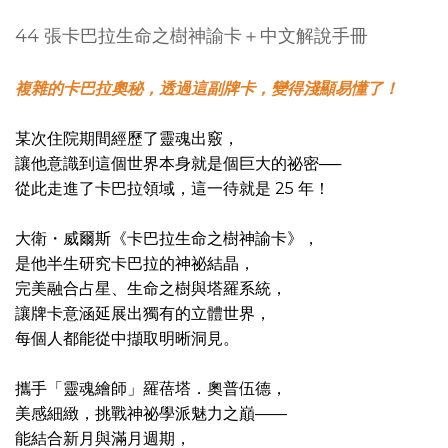
44 張卡巴拉生命之樹神諭卡＋中文解說手冊
複雜的卡巴拉奧秘，透過這副牌卡，變得淺顯易懂了！
某次住院期間經歷了靈魂出竅，
讓他意識到這個世界本身就是個巨大的祕密──
從此走進了卡巴拉領域，這一待就是 25 年！
大衛・威爾斯《卡巴拉生命之樹神諭卡》，
是他半生研究卡巴拉的神祕結晶，
完美融合占星、生命之樹與塔羅系統，
讓牌卡意涵延展出獨有的立體世界，
每個人都能從中擷取明晰洞見。
攜手「靈魂繪師」羅蓓塔．奧普伍德，
美感細緻，挑戰神祕學派魅力之巔——
能結合新月與滿月週期，