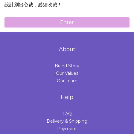
設計別出心裁，必須收藏！
Enter
About
Brand Story
Our Values
Our Team
Help
FAQ
Delivery & Shipping
Payment