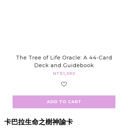
The Tree of Life Oracle: A 44-Card
Deck and Guidebook
NT$1,380
ADD TO CART
卡巴拉生命之樹神諭卡