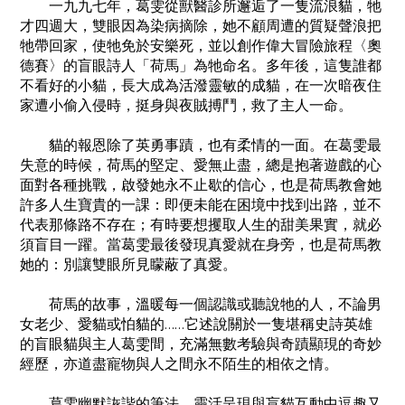
一九九七年，葛雯從獸醫診所邂逅了一隻流浪貓，牠
才四週大，雙眼因為染病摘除，她不顧周遭的質疑聲浪把
牠帶回家，使牠免於安樂死，並以創作偉大冒險旅程〈奧
德賽〉的盲眼詩人「荷馬」為牠命名。多年後，這隻誰都
不看好的小貓，長大成為活潑靈敏的成貓，在一次暗夜住
家遭小偷入侵時，挺身與夜賊搏鬥，救了主人一命。
貓的報恩除了英勇事蹟，也有柔情的一面。在葛雯最
失意的時候，荷馬的堅定、愛無止盡，總是抱著遊戲的心
面對各種挑戰，啟發她永不止歇的信心，也是荷馬教會她
許多人生寶貴的一課：即便未能在困境中找到出路，並不
代表那條路不存在；有時要想攫取人生的甜美果實，就必
須盲目一躍。當葛雯最後發現真愛就在身旁，也是荷馬教
她的：別讓雙眼所見矇蔽了真愛。
荷馬的故事，溫暖每一個認識或聽說牠的人，不論男
女老少、愛貓或怕貓的……它述說關於一隻堪稱史詩英雄
的盲眼貓與主人葛雯間，充滿無數考驗與奇蹟顯現的奇妙
經歷，亦道盡寵物與人之間永不陌生的相依之情。
葛雯幽默詼諧的筆法，靈活呈現與盲貓互動中逗趣又