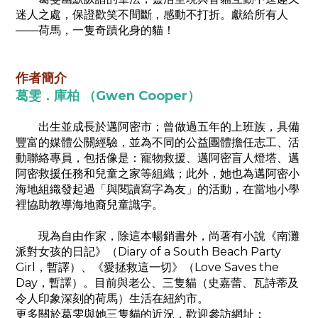
迷人之處，保證歡笑不間斷，感動不打折。獻給所有人
——荷馬，一隻奇蹟化身的貓！
作者簡介
葛雯．庫柏 （Gwen Cooper）
出生並成長於邁阿密市；曾做過五年的上班族，具備
豐富的媒體公關經驗，並為不同的公益團體擔任志工、活
動聯絡專員，包括像是：寵物救援、邁阿密盲人燈塔、邁
阿密救援任務和兒童之家等組織；此外，她也為邁阿密小
海地組織發起過「與閱讀寫字為友」的活動，在當地小學
裡協助教導海地裔兒童識字。
現為自由作家，除這本暢銷書外，尚著有小說《南灘
派對女孩的日記》（Diary of a South Beach Party
Girl，暫譯）、《愛拯救這一切》（Love Saves the
Day，暫譯）。目前與老公、三隻貓（史嘉蕾、瓦詩蒂及
令人印象深刻的荷馬）生活在紐約市。
更多關於葛雯與她三隻貓的近況，歡迎參訪網址：