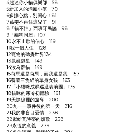
4超迷你小貓俱樂部 58
5新加入的淘氣小孩 70
6多擔心點，別開心！81
7葛雯不再住這兒了 91
8「貓不怕」西班牙民謠 98
9「貓狗同屋」107
10永不止歇的信心 119
11我一個人住 128
12寵物的聽覺世界134
13昆蟲剋星 143
14汝為群貓 149
15荷馬還是荷馬，而我還是我 157
16養著三隻貓的單身女孩 163
17「小貓咪成群巡迴表演團」175
18貓咪的寒冷初體驗 191
19天際線裡的窟窿 200
20九一一事件後的第一天 216
21我的非盲目愛情 238
22獻給瓦詩蒂的頌歌 258
23永恆的意義 279