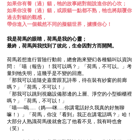
如果你有養（過）貓，牠的故事絕對能說進你的心坎；
如果你沒養（過）貓，或跟貓一點都不熟，牠也將顛覆你
過去對貓的觀感，
帶你進入一個截然不同的擬貓世界，擄獲你心！
我是荷馬的眼睛，荷馬是我的心靈；
最終，荷馬與我找到了彼此，生命因對方而開闊。
荷馬若想進行冒險行動前，總會跑來變幻各種貓叫以資詢
問：「喵（報告）！我可以嗎？」「荷馬，不可以。」考
量到牠失明，這幾乎是不變的回應。
「那我可以追隨史嘉蕾跟瓦詩蒂，待在裝有紗窗的前廊
嗎？」「荷馬，不可以！」
「那我可以跳到視廳設備那邊的上層、淨空的小型櫥櫃裡
嗎？」「荷馬，不可以！」
「喵──嗚……（媽──咪……你講電話好久我真的好無聊
嘛！）」「荷馬，你沒『看到』我正在講電話嗎？」哈！
大部分人熟識荷馬後就會忘了他看不見，我有時也會
（笑）。