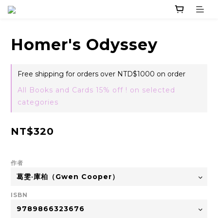
Homer's Odyssey
Free shipping for orders over NTD$1000 on order
All Books and Cards 15% off ! on selected
categories
NT$320
作者
ISBN