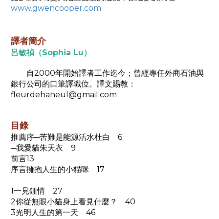
www.gwencooper.com
譯者簡介
呂敏禎（Sophia Lu）
自2000年開始譯者工作迄今；曾經專任外商石油與
銀行公司的口筆譯職位。譯文賜教：
fleurdehaneul@gmail.com
目錄
推薦序─苦難是能源活水杜白 6
─我愛貓朱天衣 9
前言13
序言擁抱人生的小貓咪 17
1一見鍾情 27
2你從無眼小貓身上看見什麼？ 40
3光明人生的第一天 46