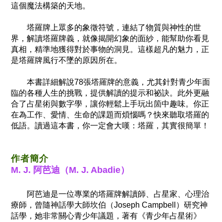
這個魔法構築的天地。
塔羅牌上眾多的象徵符號，連結了物質與神性的世
界，解讀塔羅牌義，就像揭開幻象的面紗，能幫助你看見
真相，精準地獲得對於事物的洞見。這樣超凡的魅力，正
是塔羅牌風行不墜的原因所在。
本書詳細解說78張塔羅牌的意義，尤其針對青少年面
臨的各種人生的挑戰，提供解讀的提示和祕訣。此外更融
合了占星術與數字學，讓你輕鬆上手玩出箇中趣味。你正
在為工作、愛情、生命的課題而煩惱嗎？快來聽取塔羅的
低語。讀過這本書，你一定會大嘆：塔羅，其實很簡單！
作者簡介
M. J. 阿芭迪（M. J. Abadie）
阿芭迪是一位專業的塔羅牌解讀師、占星家、心理治
療師，曾隨神話學大師坎伯（Joseph Campbell）研究神
話學，她非常關心青少年議題，著有《青少年占星術》