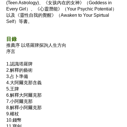
(Teen Astrology)、《女孩內在的女神》（Goddess in
Every Girl）、《心靈潛能》（Your Psychic Potential）
以及《靈性自我的覺醒》（Awaken to Your Spirtual
Self）等書。
目錄
推薦序 以塔羅牌探詢人生方向
序言
1.認識塔羅牌
2.解釋的藝術
3.占卜準備
4.大阿爾克那含義
5.王牌
6.解釋大阿爾克那
7.小阿爾克那
8.解釋小阿爾克那
9.權杖
10.錢幣
11.寶劍