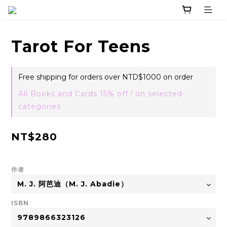
Tarot For Teens
Free shipping for orders over NTD$1000 on order
All Books and Cards 15% off ! on selected
categories
NT$280
作者
ISBN