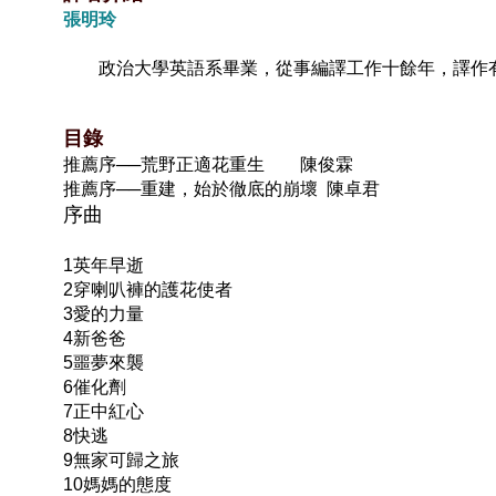
張明玲
政治大學英語系畢業，從事編譯工作十餘年，譯作有
目錄
推薦序──荒野正適花重生 陳俊霖
推薦序──重建，始於徹底的崩壞 陳卓君
序曲
1英年早逝
2穿喇叭褲的護花使者
3愛的力量
4新爸爸
5噩夢來襲
6催化劑
7正中紅心
8快逃
9無家可歸之旅
10媽媽的態度