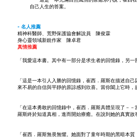
自己人生的答案。
-
名人推薦
精神科醫師、荒野保護協會解說員
陳俊霖
身心靈領域新銳作家
陳卓君
真情推薦
「我愛這本書。其中有一部分是求生者的回憶錄，另一
「這是一本引人入勝的回憶錄，崔西．羅斯在描述自己
來不易的自信與平靜的原諒感到欣喜。當你闔上它時，
「在這本勇敢的回憶錄中，崔西．羅斯具體呈現了－－
羅斯終於知道真相，進而開始療癒。在說到她的真實故
「崔西．羅斯無畏無懼。她面對了童年時期的黑暗本質