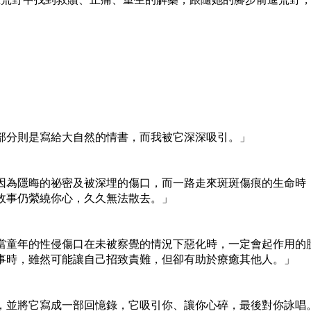
部分則是寫給大自然的情書，而我被它深深吸引。」
因為隱晦的祕密及被深埋的傷口，而一路走來斑斑傷痕的生命時
故事仍縈繞你心，久久無法散去。」
當童年的性侵傷口在未被察覺的情況下惡化時，一定會起作用的
事時，雖然可能讓自己招致責難，但卻有助於療癒其他人。」
，並將它寫成一部回憶錄，它吸引你、讓你心碎，最後對你詠唱