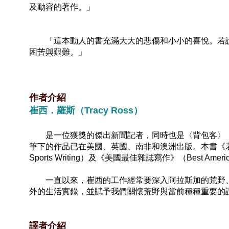
及動容的著作。」
「這本動人的書充滿大大的悲傷和小小的喜悅。若說
困苦與艱難。」
作者介紹
崔西．羅斯（Tracy Ross）
是一位獲獎的傑出新聞記者，同時也是〈背包客〉（Ba
筆下的作品已在美國、英國、南非和澳洲出版。本書《若不
Sports Writing）及《美國最佳雜誌寫作》（Best Americ
一直以來，崔西的工作經常要深入阿拉斯加的荒野、
外的生活實錄，並賦予我們關懷荒野與當前種種重要的
譯者介紹