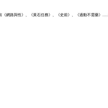
《網路與性》、《黃石任務》、《史前》、《過動不需藥》……