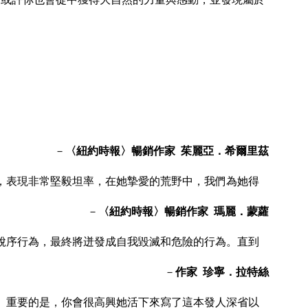
－
〈紐約時報〉暢銷作家 茱麗亞．希爾里茲
，表現非常堅毅坦率，在她摯愛的荒野中，我們為她得
－
〈紐約時報〉暢銷作家 瑪麗．蒙蘿
脫序行為，最終將迸發成自我毀滅和危險的行為。直到
－
作家 珍寧．拉特絲
。重要的是，你會很高興她活下來寫了這本發人深省以