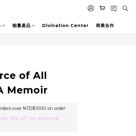
p
能量產品
Divination Center
商業合作
BUY NOW
ce of All
A Memoir
 orders over NTD$1000 on order
rds 15% off ! on selected