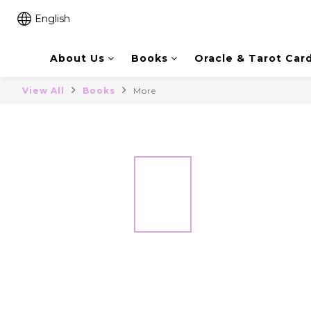
English
About Us
Books
Oracle & Tarot Car
View All
Books
More