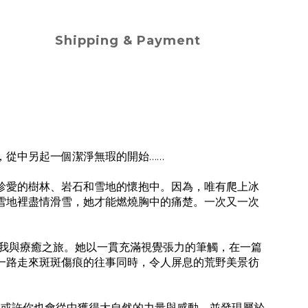
Shipping & Payment
，從中另起一個潔淨無瑕的開始……
愛的樹林、岩石和雪地的懷抱中。因為，唯有爬上冰
雪地裡盡情滑雪，她才能燃燒胸中的痛楚。一次又一次
我與療癒之旅。她以一貫充滿視覺張力的筆觸，在一篇
一路走來斑斑傷痕的往事同時，令人屏息的荒野美景彷
或許你也會從中獲得大自然的力量與感動，並發現屬於