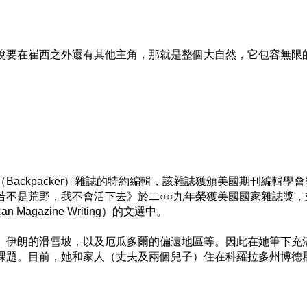
要在崔西之外還有其他主角，那就是整個大自然，它包容無限的
ckpacker）雜誌的特約編輯，該雜誌獲頒美國期刊編輯學
是荒野，我不會活下去》於二○○九年榮獲美國國家雜誌獎，並獲選摘
an Magazine Writing）的文選中。
伊朗的滑雪坡，以及厄瓜多爾的偏遠地區等。因此在她筆下充滿
課題。
目前，她和家人（丈夫及兩個兒子）住在科羅拉多州博德