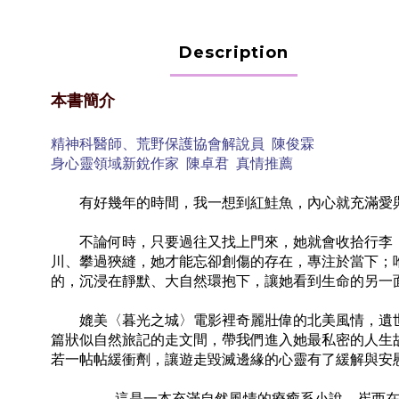
Description
本書
簡介
精神科醫師、荒野保護協會解說員 陳俊霖
身心靈領域新銳作家 陳卓君 真情推薦
有好幾年的時間，我一想到紅鮭魚，內心就充滿愛
不論何時，只要過往又找上門來，她就會收拾行李，
川、攀過狹縫，她才能忘卻創傷的存在，專注於當下；
的，沉浸在靜默、大自然環抱下，讓她看到生命的另一
媲美〈暮光之城〉電影裡奇麗壯偉的北美風情，遺世獨
篇狀似自然旅記的走文間，帶我們進入她最私密的人生
若一帖帖緩衝劑，讓遊走毀滅邊緣的心靈有了緩解與安
這是一本充滿自然風情的療癒系小說，崔西在荒