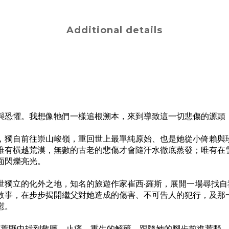
Additional details
與恐懼。我想像牠們一樣追根溯本，來到導致這一切悲傷的源頭
獨自前往崇山峻嶺，重回世上最單純原始、也是她從小倚賴與珍
唯有橫越荒漠，無數的古老的悲傷才會隨汗水徹底蒸發；唯有在
面閃爍亮光。
立的化外之地，知名的旅遊作家崔西‧羅斯，展開一場尋找自
故事，在步步揭開繼父對她造成的傷害、不可告人的犯行，及那
慰。
野中找到救贖、止痛、重生的解藥，跟隨她的腳步前進荒野，