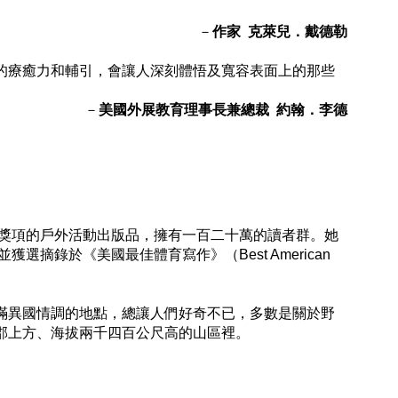
－
作家 克萊兒．戴德勒
療癒力和輔引，會讓人深刻體悟及寬容表面上的那些
－
美國外展教育理事長兼總裁 約翰．李德
會獎項的戶外活動出版品，擁有一百二十萬的讀者群。她
錄於《美國最佳體育寫作》（Best American
異國情調的地點，總讓人們好奇不已，多數是關於野
郡上方、海拔兩千四百公尺高的山區裡。