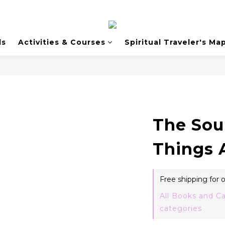
ds
Activities & Courses
Spiritual Traveler's Ma
The Sour
Things 
Free shipping for
All Books and Ca
categories