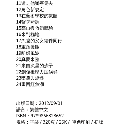
11遠走他鄉療傷去
12角色新規定
13在藝術學校的救贖
14醫院藍調
15高山搜救初體驗
16來到極地
17久違的父女結伴同行
18重蹈覆轍
19離婚風波
20真愛來臨
21來自流星的孩子
22創傷後壓力症候群
23墜毀與燒燼
24重回紅魚湖
出版日期：2012/09/01
語言：繁體中文
ISBN：9789866323652
規格：平裝 / 320頁 / 25K / 單色印刷 / 初版