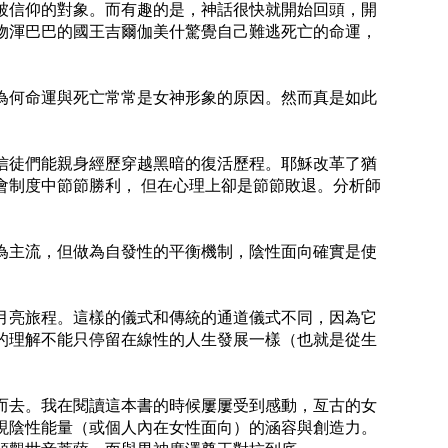
被信仰的對象。而有趣的是，神話很快就開始回頭，開
物渾巴巴的國王吉爾伽美什驚覺自己難逃死亡的命運，
為何命運與死亡常常是女神形象的原因。然而真是如此
信徒們能親身經歷穿越黑暗的復活歷程。耶穌改革了猶
會制度中節節勝利， 但在心理上卻是節節敗退。分析師
為主流，但做為自發性的平衡機制，陰性面向確實是使
月亮旅程。這樣的儀式和傳統的通道儀式不同，因為它
的理解不能只停留在線性的人生發展一樣（也就是從生
而去。我在閱讀這本書的時候屢屢受到感動，亙古的女
現陰性能量（或個人內在女性面向）的涵容與創造力。