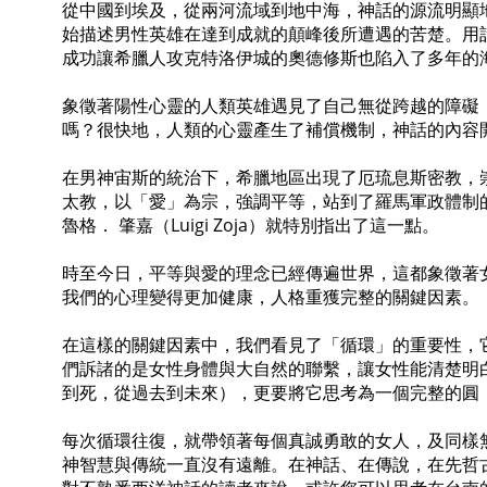
從中國到埃及，從兩河流域到地中海，神話的源流明顯
始描述男性英雄在達到成就的顛峰後所遭遇的苦楚。用
成功讓希臘人攻克特洛伊城的奧德修斯也陷入了多年的
象徵著陽性心靈的人類英雄遇見了自己無從跨越的障礙
嗎？很快地，人類的心靈產生了補償機制，神話的內容
在男神宙斯的統治下，希臘地區出現了厄琉息斯密教，
太教，以「愛」為宗，強調平等，站到了羅馬軍政體制
魯格． 肇嘉（Luigi Zoja）就特別指出了這一點。
時至今日，平等與愛的理念已經傳遍世界，這都象徵著
我們的心理變得更加健康，人格重獲完整的關鍵因素。
在這樣的關鍵因素中，我們看見了「循環」的重要性，
們訴諸的是女性身體與大自然的聯繫，讓女性能清楚明
到死，從過去到未來），更要將它思考為一個完整的圓
每次循環往復，就帶領著每個真誠勇敢的女人，及同樣
神智慧與傳統一直沒有遠離。在神話、在傳說，在先哲