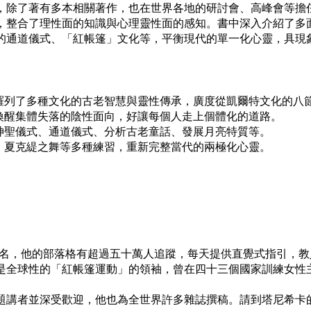
除了著有多本相關著作，
也在世界各地的研討會、高峰會等擔
，整合了理性面的知識與心理靈性面的感知。
書中深入介紹了多
的通道儀式、「紅帳篷」文化等，
平衡現代的單一化心靈，具現
地羅列了多種文化的古老智慧與靈性傳承，廣度從凱爾特文化的八
喚醒集體失落的陰性面向，好讓每個人走上個體化的道路。
神聖儀式、通道儀式、分析古老童話、發展月亮特質等。
、夏克緹之舞等多種練習，重新完整當代的兩極化心靈。
的稱號聞名，他的部落格有超過五十萬人追蹤，每天提供直覺式指引
是全球性的「紅帳篷運動」的領袖，曾在四十三個國家訓練女性
題講者並深受歡迎，他也為全世界許多雜誌撰稿。請到塔尼希卡