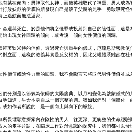
地有某種傾向：男神取代女神，而後英雄取代了神靈。男人成為
計打敗妖獸的伊底帕斯發現自己是殺了父親的兇手，勇敢殺死怪
海上迷航而無法返家。
：命運與死亡。於是他們將之怪罪或投射到自己的陰性面，這是
開始出現女神回歸的傾向，或者說，傾向女性價值的回歸。
崇拜著狄米特的信仰。透過死亡與重生的儀式，厄琉息斯密教使
的對立面，這樣的教義其實是反父權的，因此父權體系雖然在社
女性價值或陰性力量的回歸。我不會斷言它將取代男性價值並成
它們分別是以節氣為依歸的太陽慶典、以月相變化為啟蒙儀式的
白地知道，生命本身自成一個完整的圓。猶如我們對「個體化」
，或如作者所說的，是一個向上與向下的螺旋。
無所畏懼願意探索內在陰性的男人，往更深、更統整的生命經驗
古人的隻字片語，在臨床工作對潛意識的探究中，我們都可以發