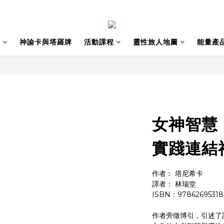
籍
神諭卡與塔羅牌
活動課程
靈性旅人地圖
能量產
女神智慧
實踐連結
作者： 塔尼希卡
譯者： 林瑞堂
ISBN：97862695318
作者旁徵博引，引述了