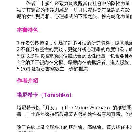
作者二十多年來致力於喚醒當代社會中的陰性力量，
結了其豐富的學識與經歷，所引用資料皆有嚴謹的考證
應的女神與月相、心理學式的下降之旅、擁有轉化力量
本書特色
1.作者旁徵博引，引述了許多可信的研究資料，據實
2.不僅只有靈性的實踐，更從分析心理學的角度出發，
3.採取多種取徑來喚醒個體蘊含的陰性能量，包含各種
4.含納了正視內在父權、療癒內在的批評者、進入螺旋
5.鐘穎 愛智者書窩版主 覺醒推薦
作者介紹
塔尼希卡（Tanishka）
塔尼希卡以「月女」（The Moon Woman）
書，二十多年來持續教導著古代的陰性智慧和實踐。他
除了在線上及全球各地的研討會、高峰會、慶典擔任主