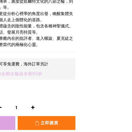
傳承，廣度從凱爾特文化的八節之輪，到
」等。
更從分析心裡學的角度出發，喚醒集體失
個人走上個體化的道路。
體蘊含的陰性能量，包含各種神聖儀式、
話、發展月亮特質等。
療癒內在的批評者、進入螺旋、夏克緹之
整當代的兩極化心靈。
可享免運費，海外訂單另計
全館出版品全面85折
立即購買