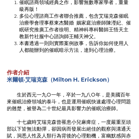
催眠諮商領域經典之作，影響無數專家學者，重量
級再版！
多位心理諮商工作者聯合推薦，包含艾瑞克森催眠
治療學會理事蔡東杰醫婚 姻家庭治療師陳瀅妃、催
眠研究推廣工作者徐明、精神科專科醫師王悟天主
教新竹社服中心諮詢師王輔天神父。
本書透過一則則實際案例故事，告訴你如何使用人
人都能辦到的催眠暗示方法，達到心理治療。
作者介紹
米爾頓‧艾瑞克森（Milton H. Erickson）
生於西元一九○一年，卒於一九八○年，是美國百年
來催眠治療領域的泰斗，也是運用催眠快速處理心理問題
的翹楚，被譽為二十世紀最具影響力的催眠治療師。
十七歲時艾瑞克森曾罹患小兒麻痺症，一度嚴重至頭
部以下皆無法動彈，卻因病而發展出絕佳的觀察與溝通天
賦，洞悉人性及人類行為背後的心理動機，富幽默感與赤