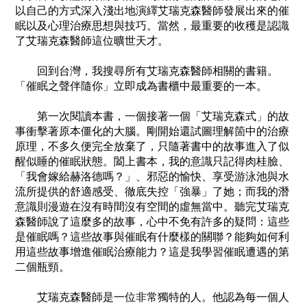
以自己的方式深入淺出地演繹艾瑞克森醫師發展出來的催
眠以及心理治療思想與技巧。當然，最重要的收穫是認識
了艾瑞克森醫師這位曠世天才。
回到台灣，我搜尋所有艾瑞克森醫師相關的書籍。
「催眠之聲伴隨你」立即成為書櫃中最重要的一本。
第一次閱讀本書，一個接著一個「艾瑞克森式」的故
事衝擊著原本僵化的大腦。剛開始還試圖理解箇中的治療
原理，不多久便完全放棄了，只隨著書中的故事進入了似
醒似睡的催眠狀態。闔上書本，我的意識只記得肉桂臉、
「我會嫁給赫洛德嗎？」、邪惡的愉快、享受游泳池與水
流所提供的舒適感受、徹底失控「強暴」了她；而我的潛
意識則漫遊在沒有時間沒有空間的虛無當中。聽完艾瑞克
森醫師說了這麼多的故事，心中不免有許多的疑問：這些
是催眠嗎？這些故事與催眠有什麼樣的關聯？能夠如何利
用這些故事增進催眠治療能力？這是我學習催眠遭遇的第
二個瓶頸。
艾瑞克森醫師是一位非常獨特的人。他認為每一個人