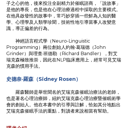
子之心的他，後來投注全副精力於催眠諮商，「說故事」
是他的專長，也是他在心理治療過程中採取的主要模式。
在他具啟發性的故事中，常巧妙穿插一些鮮為人知的醫
學、心理學及人類學珍聞，技術性地引導當事人改變意
識，導正偏差的行為。
神經語言程式學（Neuro-Linguistic
Programming）兩位創始人約翰‧葛瑞德（John
Grinder）與理查‧班德勒（Richard Bandler），對艾
瑞克森極致推崇，因此在NLP臨床應用上，經常可見艾瑞
克森的慣用手法。
史德奈‧羅森（Sidney Rosen）
羅森醫師是舉世聞名的艾瑞克森催眠治療法的老師，
也是著名心理治療師，紐約艾瑞克森心理治療暨催眠術學
會的創始人。他在本書中的引導與註解，恰如其分地點出
艾瑞克森催眠手法的重點，對讀者來說相當有幫助。