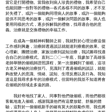
當它是打開禮物。當我收到病人珍貴的禮物，我希望自己
也能回贈一份對等的禮物—各式各樣不同的故事，才不至
於失禮了。或許一個能夠同理病人的故事，或許一個能夠
提供不同思考的故事，或許一個解決問題的故事。病人也
要用同樣的方式，逐步拆解我的禮物，找尋適合他的意
義。治療就是交換禮物的幸福工作。
在成為一個精神科醫師之前，我就對於心理治療這個
工作感到興趣，治療師透過談話就能達到療癒的效果。從
心理劇、團體治療、家族治療到認知治療，我試圖尋找適
合自己的治療模式。直到二〇〇一年底，我參加了高雄張
老師舉辦的催眠師證照課程，第一次接觸到了催眠，這項
古老又神秘的治療技巧。見識到了透過催眠的談話，就能
夠改變人的意識、情緒、認知、生理反應以及行為。我知
道這是我尋求多年的治療模式，但當時的我並不知道將會
在催眠的領域走多遠的路。
我好奇地找了家人、同事對他們做催眠，而他們都很
客氣地進入催眠，感謝我讓他們有這麼放鬆、舒服的體
驗，這對於一個催眠新手的確有莫大的鼓勵作用。我也將