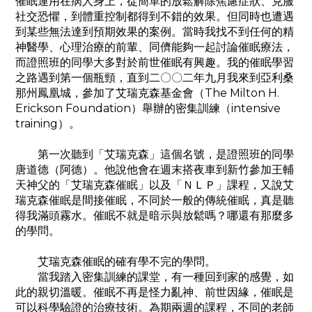
催眠運用在病人身上，從簡單的放鬆解除焦慮症狀、克服
社交恐懼，到體重控制都得到不錯的效果。但同時也遭遇
到某些無法達到預期效果的案例。當時我找不到任何的精
神醫學、心理治療的前輩、同儕能夠一起討論催眠療法，
而證照班的同學大多對於前世催眠有興趣。我的催眠學習
之路遇到第一個瓶頸，直到二〇〇二年九月我來到亞利桑
那州鳳凰城，參加了艾瑞克森基金會（The Milton H.
Erickson Foundation）舉辦的密集訓練（intensive
training）。
第一次聽到「艾瑞克森」這個名號，是證照班的同學
唐道德（阿德）。他說他會在週末搭夜車到新竹參加王輔
天神父的「艾瑞克森催眠」以及「ＮＬＰ」課程，又說艾
瑞克森催眠是間接催眠，不同於一般的傳統催眠，真是聽
得我滿頭霧水。催眠不就是暗示與放鬆嗎？哪還有那麼多
的學問。
艾瑞克森催眠的確有學不完的學問。
當我踏入密集訓練的課堂，有一種回到家的感覺，如
此的親切溫暖。催眠不再是怪力亂神、前世因緣，催眠是
可以科學驗證的治療技術。為期兩週的課程，不同的老師