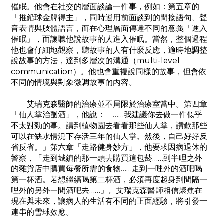
催眠。他會在社交的層面談論一件事，例如：第五章的
「推鉛球金牌得主」，同時運用前面談到的間接語句、聲
音表情與肢體語言，而在心理層面傳達不同的意義「進入
催眠」，而讓聽他說故事的人進入催眠。當然，整個過程
他也會仔細地觀察，聽故事的人有什麼反應，適時地調整
說故事的方法，達到多層次的溝通（multi-level
communication）。他也會重複說同樣的故事，但會依
不同的情境與對象微調故事的內容。
艾瑞克森醫師的治療並不局限於治療室當中。第四章
「仙人掌治酗酒」，他說：「……我建議你去做一件似乎
不太對勁的事。請到植物園去看看那些仙人掌，讚歎那些
可以在缺水情況下存活三年的仙人掌。然後，自己好好反
省反省。」第六章「走路健身妙方」，他要求因病退休的
警察，「走到城鎮的那一頭去購買這包菸……到半哩之外
的雜貨店中購買每餐所需的食物……走到一哩外的酒吧喝
第一杯酒。若想繼續喝第二杯酒，必須再度起身到間隔一
哩外的另外一間酒吧去……」。艾瑞克森醫師相信聚焦在
現在與未來，讓病人的生活有不同的正面經驗，將引發一
連串的雪球效應。