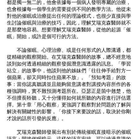
都是獨一無二的，他會依據每一個病人發明專屬的治療，
也會根據每一個學生的需要提供不同的教學方法。他從未
對他的催眠或治療提出任何的理論模式，也很少直接與學
生討論催眠與治療的技巧，因此，理解艾瑞克森醫師就不
是那麼地容易。想要理解艾瑞克森醫師，從他的起源「催
眠」開始，或許是個可行的方法。
不論催眠、心理治療、或是任何形式的人際溝通，都
從精確的觀察開始。在艾瑞克森醫師的故事，總不經意地
談到如何透過精細的觀察發掘潛意識透露的訊息。「學習
站立」的故事中，他談到他的姊妹們「往往伸手給對方一
個蘋果，卻又同時扣住蘋果不放」。「預知考題」的故
事：當你認真聽講並且能夠留意講者對講授內容所作的各
種強調時，實不難預測考題所在。亞瑟正是箇中翹楚，他
不但擅長聆聽，又十分懂得如何就所聽的內容進行評估選
擇。第十章「用心觀察」更強調了觀察對於問題的了解與
解決有關鍵性的影響，「你接下來要說的話，取決於你剛
才說的話所引發的反應」。
艾瑞克森醫師發展出有別於傳統催眠直接暗示的催眠
語言：間接催眠暗示。這樣的語言安排，可以繞過意識的