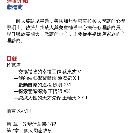
譯者介紹
蕭德蘭
師大英語系畢業，美國加州聖塔克拉拉大學諮商心理
學碩士。曾於加州成人與兒童輔導中心擔任心理諮商員，
現任職於美國天主教諮商中心，主要從事婚姻與家庭的心
理諮商。
目錄
推薦序
―交換禮物的幸福工作 蔡東杰 V
―我的催眠學習體驗 陳瀅妃 XII
―啟動自療的過程 徐明 XVII
―探索意識深海 王悟師 XX
―認識人性的天才先鋒 王輔天 XXIII
前言 XXVIII
第1章 改變潛意識心智
第2章 個人勵志故事