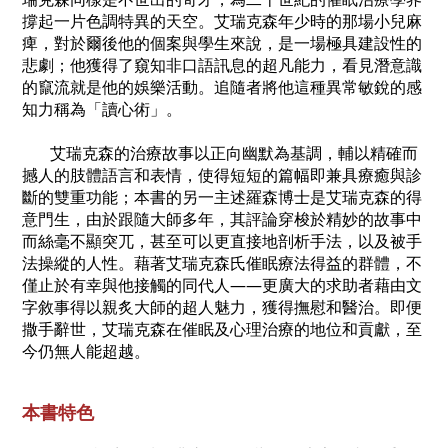
撐起一片色調特異的天空。艾瑞克森年少時的那場小兒麻
痺，對於爾後他的個案與學生來說，是一場極具建設性的
悲劇；他獲得了窺知非口語訊息的超凡能力，看見潛意識
的竄流就是他的娛樂活動。追隨者將他這種異常敏銳的感
知力稱為「讀心術」。
艾瑞克森的治療故事以正向幽默為基調，輔以精確而
撼人的肢體語言和表情，使得短短的篇幅即兼具療癒與診
斷的雙重功能；本書的另一主述羅森博士是艾瑞克森的得
意門生，由於跟隨大師多年，其評論穿梭於精妙的故事中
而絲毫不顯突兀，甚至可以更直接地剖析手法，以及被手
法操縱的人性。藉著艾瑞克森氏催眠療法得益的群體，不
僅止於有幸與他接觸的同代人――更廣大的求助者藉由文
字敘事得以親炙大師的超人魅力，獲得撫慰和醫治。即便
撒手辭世，艾瑞克森在催眠及心理治療的地位和貢獻，至
今仍無人能超越。
本書特色