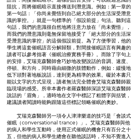
阻抗，而將催眠暗示直接傳送到潛意識。例如：第一章的
第一句話：「你尚未覺悟到自己絕大部分的生活深受潛意
識的掌控。」就是一句標準的「假設前提」句法。聽到這
句話，我們的意識很自然地將注意力放在「尚未覺悟」，
而我們的潛意識則毫無保留地接受了「絕大部分的生活深
受潛意識的掌控」的這個假設前提。為了方便學習，他的
學生將這套催眠語言分解歸類，對間接催眠語言有興趣的
讀者可以參考拙著《催眠治療實務手冊》。而除了字句上
的安排，艾瑞克森醫師會巧妙地改變說話的音調、速度、
停頓、和方向，同時藉由細微的肢體動作，例如：緩慢地
低下頭對著地板說話，達到更為精準的效果。礙於本書只
能以文字的方式呈現，讀者無法完全體會艾瑞克森醫師親
臨現場的感受。所幸本書作者羅森醫師深諳艾瑞克森醫師
說話的「眉角」，適時地在文字中標記了粗體字與括號，
建議讀者閱讀時能夠跟隨這些標記領略催眠的奧妙。
艾瑞克森醫師另一項令人津津樂道的技巧是「會談式
催眠（conversational trance）」。艾瑞克森醫師與他
的病人和學生互動時，使用正式催眠的機會只有百分之十
五，但他的病人和學生總會在聽他談話時，不知不覺進入