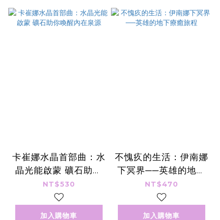
卡崔娜水晶首部曲：水
不愧疚的生活：伊南娜
晶光能啟蒙 礦石助你
下冥界──英雄的地下
喚醒內在泉源
療癒旅程
NT$530
NT$470
加入購物車
加入購物車