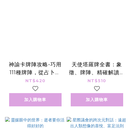
神諭卡牌陣攻略-巧用
天使塔羅牌全書：象
111種牌陣，從占卜新
徵、牌陣、精確解讀之
手變大師！
完全指南
NT$420
NT$510
加入購物車
加入購物車