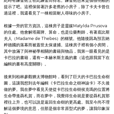
紀時有鍊金術士在此鍊金而得名。鍊金術想來是個很明顯的
提示了吧。這裡保留著許多老舊的小房子，除了卡夫卡曾住
過這裡，我還看見了一棟相當耐人尋味的小房子。
根據一旁的官方資訊，這棟房子是靈媒Matylda Prusova
的住處。他會解塔羅牌、算命，也是位藥劑師，有著底比斯
夫人（Madame de Thebes）的稱號。他隨後因為預言納
粹德國的落幕而被蓋世太保逮捕。這棟房子裡有個小房間，
其中放滿了與神祕學相關的書籍與物品，我第一眼看見的是
卡巴拉的書籍，還有一本赫米斯主義的書（這也跟我當下在
編輯的書有高度關聯）。
後來到柏林參觀猶太博物館時，看到了巨大的卡巴拉生命樹
圖，這讓我想到去年編輯《卡巴拉生命之樹神諭卡》不久後
做的夢。我在夢中看見天使從卡巴拉生命樹侯克瑪的位置將
生命帶進聶札賀，而在夢中，我覺得生命就是要從聶札賀那
裡往上升，也可以說是返回生命樹的更高處。我至今尚不理
解這個夢境的意思，但那是個非常原型式的夢，讓我印象深