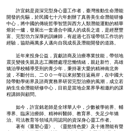
許宜銘是資深完型身心靈工作者，臺灣推動生命潛能
開發的先驅，於民國七十六年創辦了真善美生命潛能研修
中心，將中國的傳統哲學智慧與西方人類潛能運動的精華
熔於一爐，發展出一套適合中國人的成長之道，是經歷豐
富、完型功力深厚的訓練師，有超過七百場帶領工作坊的
經驗，協助兩萬多人邁向自我成長及潛能開發的道路。
近年來投身公益，貢獻諮商及治療專業技能，帶領地
震災變後失親及志工團體處理悲慟情緒，親赴新竹、高雄
矯治學校輔導受刑的青少年，秉持著大愛的精神南北奔
波，不斷付出。二ＯＯ一年以來頻繁往返兩岸，在中國大
陸帶動學術界及諮商實務界研習完型治療的風潮，成立若
納生生命潛能研修中心，目前是當地企業界爭相邀約的課
程講師與顧問。
如今，許宜銘老師是全球華人中，少數被學術界、輔
導界、臨床治療師、精神科醫師、教育界、失足少年矯
治、司法教育等領域共同認同的資深身心靈工作者。
著有《重塑心靈》、《靈慾情色愛》及十捲潛能有聲