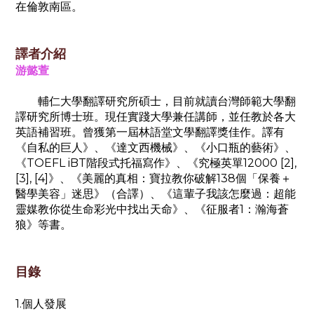
在倫敦南區。
譯者介紹
游懿萱
輔仁大學翻譯研究所碩士，目前就讀台灣師範大學翻
譯研究所博士班。現任實踐大學兼任講師，並任教於各大
英語補習班。曾獲第一屆林語堂文學翻譯獎佳作。譯有
《自私的巨人》、《達文西機械》、《小口瓶的藝術》、
《TOEFL iBT階段式托福寫作》、《究極英單12000 [2],
[3], [4]》、《美麗的真相：寶拉教你破解138個「保養＋
醫學美容」迷思》（合譯）、《這輩子我該怎麼過：超能
靈媒教你從生命彩光中找出天命》、《征服者1：瀚海蒼
狼》等書。
目錄
1.個人發展