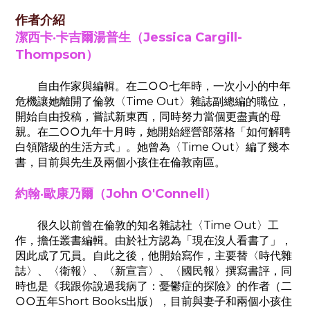
作者介紹
潔西卡‧卡吉爾湯普生（Jessica Cargill-
Thompson）
自由作家與編輯。在二○○七年時，一次小小的中年
危機讓她離開了倫敦〈Time Out〉雜誌副總編的職位，
開始自由投稿，嘗試新東西，同時努力當個更盡責的母
親。在二○○九年十月時，她開始經營部落格「如何解聘
白領階級的生活方式」。她曾為〈Time Out〉編了幾本
書，目前與先生及兩個小孩住在倫敦南區。
約翰‧歐康乃爾（John O'Connell）
很久以前曾在倫敦的知名雜誌社〈Time Out〉工
作，擔任叢書編輯。由於社方認為「現在沒人看書了」，
因此成了冗員。自此之後，他開始寫作，主要替〈時代雜
誌〉、〈衛報〉、〈新宣言〉、〈國民報〉撰寫書評，同
時也是《我跟你說過我病了：憂鬱症的探險》的作者（二
○○五年Short Books出版），目前與妻子和兩個小孩住