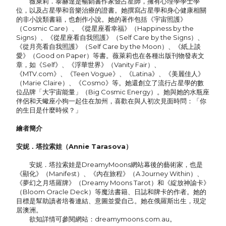
薇萊莉．泰赫達是暢銷書作家暨占星師，擁有心理學學士學
位，以及占星學和音樂治療的證書。她撰寫占星學和身心健康相關
的非小說類書籍，也創作小說。她的著作包括《宇宙照護》
（Cosmic Care）、《從星座看幸福》（Happiness by the
Signs）、《從星座看自我照護》（Self Care by the Signs）、
《從月亮看自我照護》（Self Care by the Moon）、《紙上談
愛》（Good on Paper）等書。薇萊莉也在各種出版刊物發表文
章，如《Self》、《浮華世界》（Vanity Fair）、
《MTV.com》、《Teen Vogue》、《Latina》、《美麗佳人》
（Marie Claire）、《Cosmo》等。她還創立了流行占星學的數
位品牌「大宇宙能量」（Big Cosmic Energy）。她與她的水瓶座
伴侶和天蠍座小狗一起住在加州，喜歡在與人初次見面時問：「你
的生日是什麼時候？」
繪者簡介
安妮．塔拉索娃（Annie Tarasova）
安妮．塔拉索娃是DreamyMoons網站幕後的藝術家，也是
《顯化》（Manifest）、《內在旅程》（A Journey Within）、
《夢幻之月塔羅牌》（Dreamy Moons Tarot）和《綻放神諭卡》
（Bloom Oracle Deck）等魔法書籍、日誌和牌卡的作者。她的
目標是幫助讀者培養連結、意圖並愛自己。她在俄羅斯出生，現定
居澳洲。
欲知詳情可參閱網站：dreamymoons.com.au。