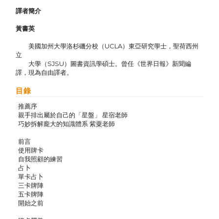
譯者簡介
黃書英
美國加州大學洛杉磯分校（UCLA）東亞研究學士，聖荷西州
立
大學（SJSU）圖書資訊學碩士。曾任《世界日報》新聞編
譯，現為自由譯者。
目錄
推薦序
親手排出屬於自己的「星盤」 星宿老師
巧妙拆解龐大的知識體系 紫粟老師
前言
使用牌卡
自我照顧的練習
占卜
單卡占卜
三卡牌陣
五卡牌陣
開始之前