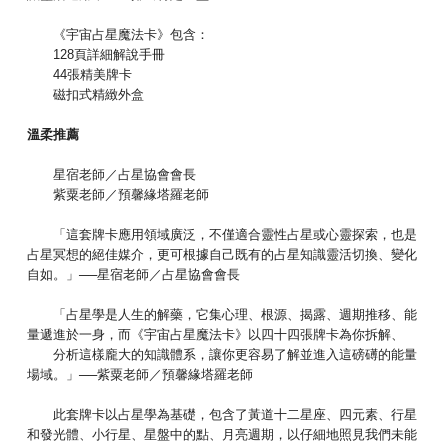
《宇宙占星魔法卡》包含：
128頁詳細解說手冊
44張精美牌卡
磁扣式精緻外盒
溫柔推薦
星宿老師／占星協會會長
紫粟老師／預馨緣塔羅老師
「這套牌卡應用領域廣泛，不僅適合靈性占星或心靈探索，也是
占星冥想的絕佳媒介，更可根據自己既有的占星知識靈活切換、變化
自如。」──星宿老師／占星協會會長
「占星學是人生的解藥，它集心理、根源、揭露、週期推移、能
量遞進於一身，而《宇宙占星魔法卡》以四十四張牌卡為你拆解、
分析這樣龐大的知識體系，讓你更容易了解並進入這磅礡的能量
場域。」──紫粟老師／預馨緣塔羅老師
此套牌卡以占星學為基礎，包含了黃道十二星座、四元素、行星
和發光體、小行星、星盤中的點、月亮週期，以仔細地照見我們未能