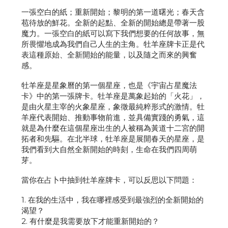
一張空白的紙；重新開始；黎明的第一道曙光；春天含
苞待放的鮮花。全新的起點、全新的開始總是帶著一股
魔力。一張空白的紙可以寫下我們想要的任何故事，無
所畏懼地成為我們自己人生的主角。牡羊座牌卡正是代
表這種原始、全新開始的能量，以及隨之而來的興奮
感。
牡羊座是星象曆的第一個星座，也是《宇宙占星魔法
卡》中的第一張牌卡。牡羊座是萬象起始的「火花」，
是由火星主宰的火象星座，象徵最純粹形式的激情。牡
羊座代表開始、推動事物前進，並具備實踐的勇氣，這
就是為什麼在這個星座出生的人被稱為黃道十二宮的開
拓者和先驅。在北半球，牡羊座是展開春天的星座，是
我們看到大自然全新開始的時刻，生命在我們四周萌
芽。
當你在占卜中抽到牡羊座牌卡，可以反思以下問題：
1. 在我的生活中，我在哪裡感受到最強烈的全新開始的
渴望？
2. 有什麼是我需要放下才能重新開始的？