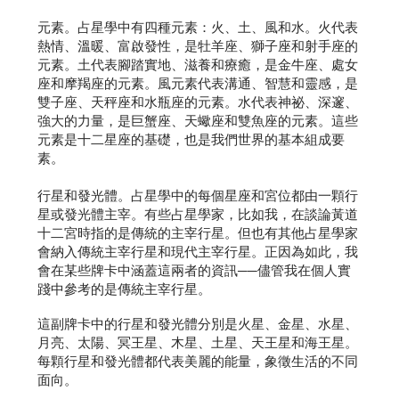
元素。占星學中有四種元素：火、土、風和水。火代表
熱情、溫暖、富啟發性，是牡羊座、獅子座和射手座的
元素。土代表腳踏實地、滋養和療癒，是金牛座、處女
座和摩羯座的元素。風元素代表溝通、智慧和靈感，是
雙子座、天秤座和水瓶座的元素。水代表神祕、深邃、
強大的力量，是巨蟹座、天蠍座和雙魚座的元素。這些
元素是十二星座的基礎，也是我們世界的基本組成要
素。
行星和發光體。占星學中的每個星座和宮位都由一顆行
星或發光體主宰。有些占星學家，比如我，在談論黃道
十二宮時指的是傳統的主宰行星。但也有其他占星學家
會納入傳統主宰行星和現代主宰行星。正因為如此，我
會在某些牌卡中涵蓋這兩者的資訊──儘管我在個人實
踐中參考的是傳統主宰行星。
這副牌卡中的行星和發光體分別是火星、金星、水星、
月亮、太陽、冥王星、木星、土星、天王星和海王星。
每顆行星和發光體都代表美麗的能量，象徵生活的不同
面向。