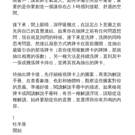
開窗戶，讓新鮮空氣進入。如何準備空間並不重要，重
要的是你要創造一個讓你在占卜時感到放鬆、舒適的空
間。
接下來，閉上眼睛，深呼吸幾次，在設定占卜意圖之前
先與自己的直覺連結。如果你在抽牌之前有任何問題想
問，現在就是詢問的時候。接下來是洗牌，洗牌的同時
思考問題。然後以扇形方式將牌卡在面前攤開，並抽出
最吸引你的那張牌卡（若你使用複數牌卡的牌陣，那就
抽出相應的張數）。另一種方法是持續洗牌，直到其中
一張或幾張牌卡掉出，並將其視為抽出的牌卡。
待抽出牌卡後，先仔細檢視牌卡上的圖案，再查詢解說
手冊。在查看象徵、色彩和物體時，觀察這些圖案對你
的意義。準備好後，閱讀解說手冊中的描述。如果檢視
牌卡或閱讀解說手冊時，有另一種解讀浮現，請順從這
種解讀。始終要順從你的直覺，並選擇與你有共鳴的內
容。
1
牡羊座
開始