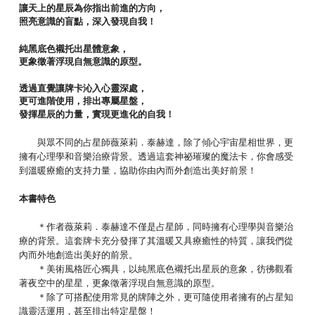
讓天上的星辰為你指出前進的方向，
照亮意識的盲點，深入發現自我！
純黑底色襯托出星體意象，
更象徵著浮現自無意識的原型。
透過直覺讓牌卡沁入心靈深處，
更可進階使用，排出專屬星盤，
發揮星辰的力量，實現更進化的自我！
與眾不同的占星師薇萊莉．泰赫達，除了傾心宇宙星相世界，更
擁有心理學和音樂治療背景。透過這套神祕璀璨的魔法卡，你會感受
到溫暖療癒的支持力量，協助你由內而外創造出美好前景！
本書特色
＊作者薇萊莉．泰赫達不僅是占星師，同時擁有心理學與音樂治
療的背景。這套牌卡充分發揮了其溫暖又具療癒性的特質，讓我們從
內而外地創造出美好的前景。
＊美術風格匠心獨具，以純黑底色襯托出星辰的意象，彷彿觀看
著夜空中的星星，更象徵著浮現自無意識的原型。
＊除了可搭配使用常見的牌陣之外，更可隨使用者擁有的占星知
識靈活運用，甚至排出特定星盤！