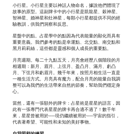
小行星。小行星主要以神話人物命名，據說他們體現了
故事的原型。這副牌卡中的小行星是凱龍星、穀神星、
智神星、婚神星和灶神星，每顆小行星都提供不同的經
驗教訓，供我們洞察和反思。
星盤中的點。占星學中的點因為代表能量的顯化而具有
重要意義。我們參考的點是幸運點、北交點、南交點和
黑月莉莉絲，這些都是靈感和個人成長的重要點。
月亮週期。每二十九點五天，月亮會經歷八個階段的月
相週期：新月、眉月、上弦月、盈凸月、滿月、虧凸
月、下弦月和虧眉月。幾千年來，按照月相生活一直是
一種生活方式。月亮具有魔力，配合月亮的能量自我調
整可以為我們的生活帶來自然的節奏，幫助我們穩定身
心。
當然，還有一張額外的牌卡：占星術是星星的語言，因
此有一張專門代表星星的牌卡再合適不過了！數千年
來，星星曾被用於──現仍繼續被用於──宇宙的指引，
代表著希望、可能性和未知的美好事物。
自我照顧的練習