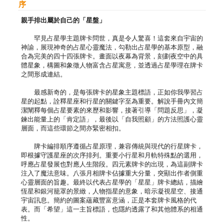
序
親手排出屬於自己的「星盤」
罕見占星學主題牌卡問世，真是令人驚喜！這套來自宇宙的
神諭，展現神奇的占星心靈魔法，勾勒出占星學的基本原型，融
合為完美的四十四張牌卡。畫面以夜幕為背景，刻劃夜空中的具
體星象，構圖和象徵人物富含占星寓意，並透過占星學理在牌卡
之間形成連結。
最感新奇的，是每張牌卡的星象主題標語，正如你我學習占
星的起點，詮釋星座和行星的關鍵字至為重要。解說手冊內文簡
潔闡釋每個占星要素的來歷和影響，接著引導「問題反思」，凝
鍊出能量上的「肯定語」，最後以「自我照顧」的方法照護心靈
層面，而這些環節之間亦緊密相扣。
牌卡編排順序遵循占星原理，兼容傳統與現代的行星牌卡，
即根據守護星座的次序排列。重要小行星和月軌特殊點的選用，
呼應占星發展也對應人生階段。四元素牌卡的出現，為這副牌卡
注入了魔法意味。八張月相牌卡佔據重大分量，突顯出作者側重
心靈層面的旨趣。最終以代表占星學的「星星」牌卡總結，描繪
恆星和銀河籠罩的景緻，人物指星的意象，暗示凝視星空、接通
宇宙訊息。簡約的圖案蘊藏豐富意涵，正是本套牌卡風格的代
表。而「希望」這一主旨標語，也隱約透露了和其他體系的相通
性。