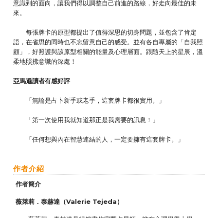
意識到的面向，讓我們得以調整自己前進的路線，好走向最佳的未
來。
每張牌卡的原型都提出了值得深思的切身問題，並包含了肯定
語，在省思的同時也不忘留意自己的感受。並有各自專屬的「自我照
顧」，好照護與該原型相關的能量及心理層面。跟隨天上的星辰，溫
柔地照拂意識的深處！
亞馬遜讀者有感好評
「無論是占卜新手或老手，這套牌卡都很實用。」
「第一次使用我就知道那正是我需要的訊息！」
「任何想與內在智慧連結的人，一定要擁有這套牌卡。」
作者介紹
作者簡介
薇萊莉．泰赫達（Valerie Tejeda）