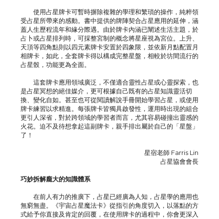
使用占星牌卡可暫時摒除複雜的學理和繁瑣的操作，純粹領
受占星所帶來的感動。書中提供的牌陣契合占星應用的延伸，涵
蓋人生歷程流年和緣分際遇。由於牌卡內涵已闡述生活主題，於
占卜或占星排列時，可採整宮制的概念將星座視為宮位。上升、
天頂等四角點則以四元素牌卡安置於四象限，並依新月點配置月
相牌卡，如此，全套牌卡得以構成完整星盤，相較於坊間流行的
占星骰，功能更為全面。
這套牌卡應用領域廣泛，不僅適合靈性占星或心靈探索，也
是占星冥想的絕佳媒介，更可根據自己既有的占星知識靈活切
換、變化自如。甚至也可從閱讀解說手冊開始學習占星，或使用
牌卡練習以求精進。每張牌卡皆獨具啟發性，運用時出現的組合
更引人深省，對於跨領域的學習者而言，尤其容易碰撞出靈感的
火花。迫不及待想拿起這副牌卡，親手排出屬於自己的「星盤」
了！
星宿老師 Farris Lin
占星協會會長
巧妙拆解龐大的知識體系
在前人有力的推廣下，占星已經廣為人知，占星學的應用也
無窮無盡。《宇宙占星魔法卡》從指引的角度切入，以落點的方
式給予你直接及肯定的回覆，在使用牌卡的過程中，你會更深入