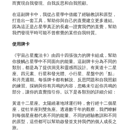
而實現自我發現、自我反思和自我照顧。
在這副牌卡中，我從占星學中借鑑了經驗教訓和原型，
打造出一套工具，幫助你與自己的直覺建立更多連結。
因為這正是占星學真正的長處—證實我們的直覺，幫助
我們發現平時可能不曾察覺的某些自我特質。
使用牌卡
《宇宙占星魔法卡》由四十四張強力的牌卡組成，幫助
你接觸占星學中不同面向的能量。這副牌卡分為不同的
類別，都是為了提供洞見和靈感而設計。有黃道十二星
座、四元素、行星和發光體、小行星、星盤中的「點」
和月亮週期。每張牌卡都有解說、反思問題和自我照顧
的練習。採納與你有共鳴的內容，忽略未引起你共鳴的
部分，讓你的直覺指引你。以下是各類別的詳細介紹：
黃道十二星座。太陽繞著地球運行時，會行經十二個星
座，從牡羊座到雙魚座。透過數千年的觀察，我們瞭解
到每個星座都代表不同的能量、不同的經驗教訓和不同
的原型，這些都可以幫助啟發並支持我們的個人成長之
旅。