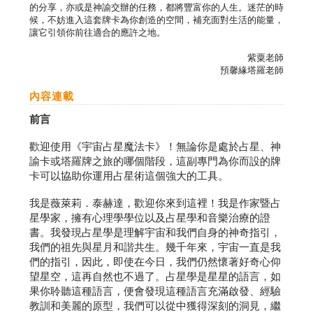
的分享，亦或是神諭交辦的任務，都將豐富你的人生。迷茫的時
候，不妨進入這套牌卡為你創造的空間，補充面對生活的能量，
讓它引領你前往適合的應許之地。
紫粟老師
預馨緣塔羅老師
內容連載
前言
歡迎使用《宇宙占星魔法卡》！無論你是處於占星、神
諭卡或塔羅牌之旅的哪個階段，這副專門為你而設的牌
卡可以協助你運用占星術這個強大的工具。
我是薇萊莉．泰赫達，歡迎你來到這裡！我是作家暨占
星學家，擁有心理學學位以及占星學和音樂治療的證
書。我發現占星學是理解宇宙和我們自身的神奇指引，
我們的祖先與星月和諧共生。幾千年來，宇宙一直是我
們的指引，因此，即使在今日，我們仍然懷著好奇心仰
望星空，這再自然也不過了。占星學是星星的語言，如
果你聆聽這種語言，便會發現這種語言充滿啟發、經驗
教訓和美麗的原型，我們可以從中獲得深刻的洞見，繼