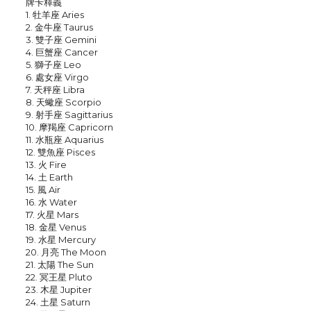
牌卡釋義
1. 牡羊座 Aries
2. 金牛座 Taurus
3. 雙子座 Gemini
4. 巨蟹座 Cancer
5. 獅子座 Leo
6. 處女座 Virgo
7. 天秤座 Libra
8. 天蠍座 Scorpio
9. 射手座 Sagittarius
10. 摩羯座 Capricorn
11. 水瓶座 Aquarius
12. 雙魚座 Pisces
13. 火 Fire
14. 土 Earth
15. 風 Air
16. 水 Water
17. 火星 Mars
18. 金星 Venus
19. 水星 Mercury
20. 月亮 The Moon
21. 太陽 The Sun
22. 冥王星 Pluto
23. 木星 Jupiter
24. 土星 Saturn