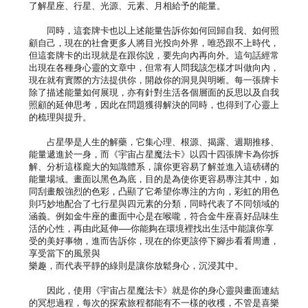
了解星座、行星、光源、元素、月相給予的能量。
同時，這套牌卡也以上述能量告訴你如何回歸自我、如何照
顧自己，現在的社會更多人將目光投向外界，唯恐跟不上時代，
但這套牌卡的出現就是在跟你說，要先向內再向外。這句話經常
出現在各種身心靈的文章中，但常有人問我該怎樣才叫做向內，
現在就有實際的方法提供你，開啟你的洞見與明晰。每一張牌卡
除了描述能量如何展現，亦有針對生活各個層面的反思以及自我
照顧的延伸思考，因此在問題獲得解決的同時，也得到了心靈上
的梳理與提升。
占星學是人生的解藥，它集心理、根源、揭露、週期推移、
能量遞進於一身，而《宇宙占星魔法卡》以四十四張牌卡為你拆
解、分析這樣龐大的知識體系，讓你更容易了解並進入這磅礡的
能量場域。畫面以黑色為底，目的是為使你更容易專注其中，如
同刮畫般強烈的色彩，凸顯了它希望你專注的方向，彩虹的用色
則巧妙地配合了七行星與四元素的分類，同時代表了不同領域的
涵義。例如金牛座的畫面中心是在喉嚨，符合金牛座喜好品味生
活的心性，再由此延伸──你能夠在環境裡找出生活中能讓你享
受的美好事物，進而告訴你，現在的你更該停下腳步看看周遭，
享受當下的風景與
樂趣，而代表平靜的綠則是讓你放鬆身心，沉浸其中。
因此，使用《宇宙占星魔法卡》就是你的身心靈與畫面連結
的冥想過程，每次的探索旅程都能有不一樣的收穫，不管是喜樂