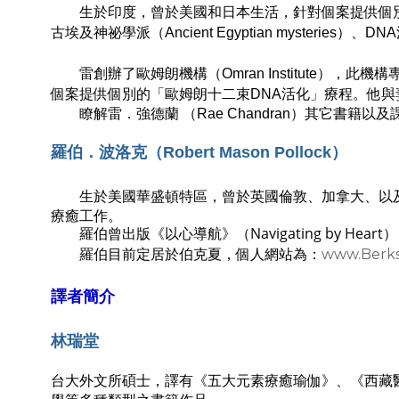
生於印度，曾於美國和日本生活，針對個案提供個別的通靈課程
古埃及神祕學派（Ancient Egyptian myste
雷創辦了歐姆朗機構（Omran Institute），此機構專
個案提供個別的「歐姆朗十二束DNA活化」療程。他
瞭解雷．強德蘭 （Rae Chandran）其它書籍以
羅伯．波洛克（Robert Mason Pollock）
生於美國華盛頓特區，曾於英國倫敦、加拿大、以
療癒工作。
羅伯曾出版《以心導航》（
Navigating by Heart
）
羅伯目前定居於伯克夏，個人網站為：
www.Berks
譯者簡介
林瑞堂
台大外文所碩士，譯有《五大元素療癒瑜伽》、《西藏