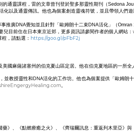
，雷的文章曾刊登於聖多那靈性期刊（Sedona Journal 
ries）、DNA活化以及通靈傳訊。他也為個案創造靈魂符號，並且帶領
事推廣DNA覺知並且針對「歐姆朗十二束DNA活化」（Omran 12-St
與妻兒目前住在日本東京近郊，更多資訊請參閱作者的個人網站：
https://goo.gl/pFbF2j
及課程，請點選：
及美國麻薩諸塞州的伯克夏山區定居。他在伯克夏地區的一所全
，並教授靈性和
DNA
活化的工作坊。他也為個案提供「歐姆朗十
hireEngergyHealing.com
。
醫藥》、《點燃療癒之火》、《齊瑞爾訊息：重返列木里亞》與