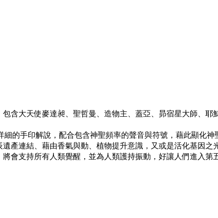
息，包含大天使麥達昶、聖哲曼、造物主、蓋亞、昴宿星大師、耶
著詳細的手印解說，配合包含神聖頻率的聲音與符號，藉此顯化神
星辰遺產連結、藉由香氣與動、植物提升意識，又或是活化基因之
量，將會支持所有人類覺醒，並為人類護持振動，好讓人們進入第