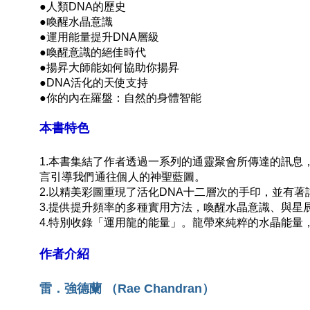
●
人類DNA的歷史
●
喚醒水晶意識
●
運用能量提升DNA層級
●
喚醒意識的絕佳時代
●
揚昇大師能如何協助你揚昇
●
DNA活化的天使支持
●
你的內在羅盤：自然的身體智能
本書特色
1.本書集結了作者透過一系列的通靈聚會所傳達的訊
言引導我們通往個人的神聖藍圖。
2.以精美彩圖重現了活化DNA十二層次的手印，並有
3.提供提升頻率的多種實用方法，喚醒水晶意識、與
4.特別收錄「運用龍的能量」。龍帶來純粹的水晶能
作者介紹
雷．強德蘭 （Rae Chandran）