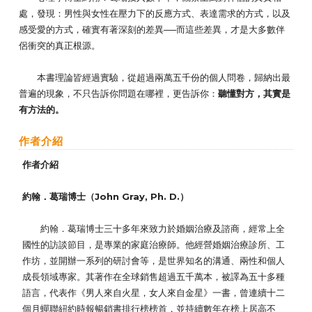
處，發現：男性與女性在壓力下的反應方式、表達需求的方式，以及
感受愛的方式，確實有著深刻的差異──而這些差異，才是大多數伴
侶衝突的真正根源。
本書理論皆經過實驗，從超過兩萬五千份的個人問卷，歸納出最
普遍的現象，不只告訴你問題在哪裡，更告訴你：
聽懂對方，其實是
有方法的。
作者介紹
作者介紹
約翰．葛瑞博士
（John Gray, Ph. D.）
約翰．葛瑞博士三十多年來致力於婚姻治療及諮商，經常上全
國性的訪談節目，是專業的家庭治療師。他經營婚姻治療診所、工
作坊，並開辦一系列的研討會等，是世界知名的溝通、兩性和個人
成長領域專家。其著作在全球銷售超過五千萬本，被譯為五十多種
語言，代表作《男人來自火星，女人來自金星》一書，曾連續十二
個月蟬聯紐約時報暢銷書排行榜榜首，並持續數年在榜上居高不