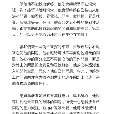
假如他不能找出解答，他則會繼續堅守在洞穴
裡。為了能暫時脫離洞穴，他會暫時將自己拉出來解
決小問題，如看報、看電視、開車、做體操、看足球
賽、玩籃球等等。任何只需百分之五心神的挑戰性活
動，都能幫助他暫時忘記他的問題和脫離洞穴。第二
天，他可以更全副心力地將心神集中在問題上。
讓我們藉一些例子來探討細節。吉米通常以看報
來忘記他的問題。他看報時可以不再面對他這天的問
題，他心神的百分之五不再留心他的工作問題，而是
對報上的問題提出意見和尋找解答，他的心神逐漸進
入新聞的主題，而忘了他自己的問題。藉此，他將對
工作問題的注意力轉移到世上的許多問題上（這不是
他直接該負的責任）。
湯姆藉著看足球賽來減輕壓力、鬆弛身心。他因
專注於他最喜歡的球隊的問題，而使一心想解決自己
問題的壓力減輕。透過看運動比賽，他可以感覺到，
每場比賽都替他解決了他的問題。他喜愛的球隊得分