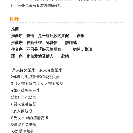
下，另外也著有多本相關著作。
目錄
推薦
推薦序 愛情，是一種巧妙的搭配 顧敏
推薦序 在陌生裡，認識你 許翊誠
作者序 不只是「好天氣朋友」 約翰．葛瑞
譯 序 作個愛情受益人 蘇晴
1男人從火星來，女人從金星來
2修理先生與改善家庭委員會
3男人需要洞穴，女人需要談話
4如何鼓舞另一半
5說不同的語言
6男人像橡皮筋
7女人像波浪
8男女不同的感情需求
9學習避免爭論
10為愛情加分