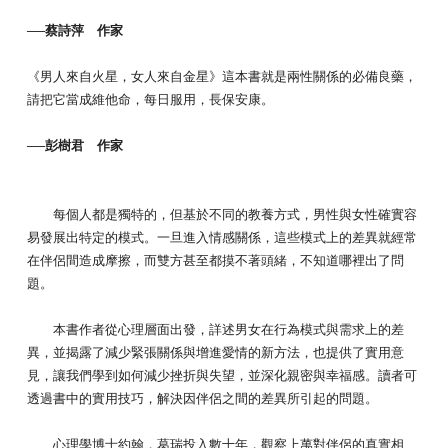
──蔡詩萍 作家
《男人來自火星，女人來自金星》這本書就是兩性關係的必備良藥，
請把它當成維他命，每日服用，長保安康。
──彭樹君 作家
每個人都是獨特的，但基於不同的教養方式，男性與女性確實容
易發展出特定的模式。一旦進入情感關係，這些模式上的差異就經常
在伴侶間造成摩擦，而雙方甚至都摸不著頭緒，不知道哪裡出了問
題。
本書作者從心理層面出發，詳述男女在行為模式與需求上的差
異，並揭露了減少緊張關係與增進愛情的新方法，也提供了實用意
見，讓我們學到如何減少挫折與失望，並深化親密與幸福感。讀者可
透過書中的實用技巧，解決因伴侶之間的差異所引起的問題。
心理學博士約翰．葛瑞投入數十年，觀察上萬對伴侶的真實相