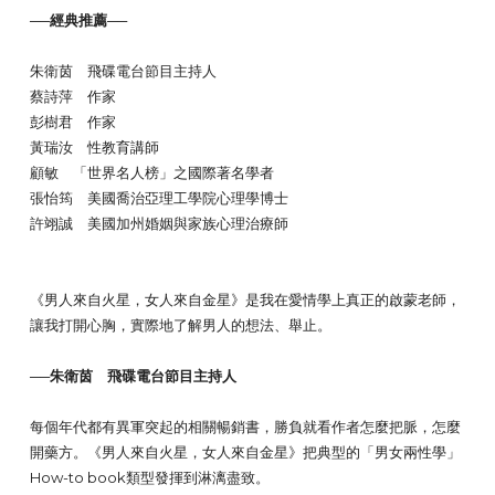
──經典推薦──
朱衛茵 飛碟電台節目主持人
蔡詩萍 作家
彭樹君 作家
黃瑞汝 性教育講師
顧敏 「世界名人榜」之國際著名學者
張怡筠 美國喬治亞理工學院心理學博士
許翊誠 美國加州婚姻與家族心理治療師
《男人來自火星，女人來自金星》是我在愛情學上真正的啟蒙老師，
讓我打開心胸，實際地了解男人的想法、舉止。
──朱衛茵 飛碟電台節目主持人
每個年代都有異軍突起的相關暢銷書，勝負就看作者怎麼把脈，怎麼
開藥方。《男人來自火星，女人來自金星》把典型的「男女兩性學」
How-to book類型發揮到淋漓盡致。