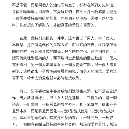
不是不愛，而是兩個人的油箱同時空了，卻都在等對方先加油。
這個比喻簡單，卻深刻。它提醒我們，愛不只是一種感情，也是
一種需要被持續補給的能量，而每個人的油箱，需要不同的燃
料。你必須先了解對方，才能真正給予對方需要的。
在此，我特別想提及一件事。這本書以「男人」與「女人」
為框架，是它所處年代的書寫方式，而非它的邊界。在我陪伴過
的伴侶裡，有各種形式的關係，包含同性伴侶、跨性別伴侶、不
認同傳統性別框架的人，而葛瑞博士所描繪的那些動能：一個人
需要撤回，另一個人渴望靠近；一個人需要空間，另一個人需要
確認，這些從來不是異性戀專屬的困境，而是人的困境。愛的語
言不同，給出去的愛也就未必能被接收到。
所以，請不要把這本書當成性別說明書來讀。它不是在告訴
你「男人就是這樣」，或「女人就是那樣」。它提供的，是一套
語言、一組隱喻、一個看見差異的視角。真正危險的，從來不是
差異本身，而是將差異固化──把模型當成鐵則；把比喻當成判
決。這本書想給你的，其實是相反的東西：一種開放、一種好
奇、一種願意在關係裡持續學習的姿態。無論你愛的是誰，無論