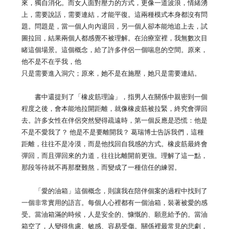
來，獨自消化。而女人面對壓力的方式，更像一道波浪，情緒湧
上，需要說話，需要連結，才能平復。這兩種模式本身都沒有問
題。問題是，當一個人向內退回，另一個人卻本能地追上去，試
圖拉回，結果兩個人都感覺不被理解。在治療室裡，我無數次目
睹這個場景。這個概念，給了許多伴侶一個喘息的空間。原來，
他不是不在乎我，他
只是需要進入洞穴；原來，她不是在施壓，她只是需要連結。
書中還提到了「橡皮筋理論」，指男人在關係中親密到一個
程度之後，會本能地拉開距離，就像橡皮筋被拉緊，終究會彈回
去。許多女性在伴侶突然變得疏遠時，第一個反應是恐慌：他是
不是不愛我了？ 他是不是要離開我？ 葛瑞博士告訴我們，這種
距離，往往不是冷漠，而是他找回自我感的方式。橡皮筋最終會
彈回，而且彈回來的力道，往往比離開前更強。理解了這一點，
那段等待就不再那麼難熬，而變成了一種信任的練習。
「愛的油箱」這個概念，則讓我在陪伴個案的過程中找到了
一個非常實用的語言。每個人心裡都有一個油箱，裝著被愛的感
受。當油箱滿的時候，人是安全的、慷慨的、願意給予的。當油
箱空了，人變得焦慮、敏感、容易受傷。關係裡最常見的悲劇，