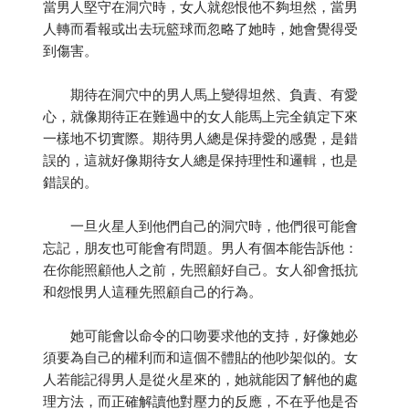
當男人堅守在洞穴時，女人就怨恨他不夠坦然，當男
人轉而看報或出去玩籃球而忽略了她時，她會覺得受
到傷害。
期待在洞穴中的男人馬上變得坦然、負責、有愛
心，就像期待正在難過中的女人能馬上完全鎮定下來
一樣地不切實際。期待男人總是保持愛的感覺，是錯
誤的，這就好像期待女人總是保持理性和邏輯，也是
錯誤的。
一旦火星人到他們自己的洞穴時，他們很可能會
忘記，朋友也可能會有問題。男人有個本能告訴他：
在你能照顧他人之前，先照顧好自己。女人卻會抵抗
和怨恨男人這種先照顧自己的行為。
她可能會以命令的口吻要求他的支持，好像她必
須要為自己的權利而和這個不體貼的他吵架似的。女
人若能記得男人是從火星來的，她就能因了解他的處
理方法，而正確解讀他對壓力的反應，不在乎他是否