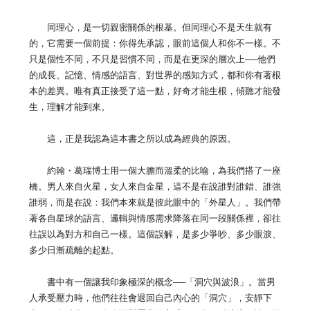
同理心，是一切親密關係的根基。但同理心不是天生就有
的，它需要一個前提：你得先承認，眼前這個人和你不一樣。不
只是個性不同，不只是習慣不同，而是在更深的層次上──他們
的成長、記憶、情感的語言、對世界的感知方式，都和你有著根
本的差異。唯有真正接受了這一點，好奇才能生根，傾聽才能發
生，理解才能到來。
這，正是我認為這本書之所以成為經典的原因。
約翰・葛瑞博士用一個大膽而溫柔的比喻，為我們搭了一座
橋。男人來自火星，女人來自金星，這不是在說誰對誰錯、誰強
誰弱，而是在說：我們本來就是彼此眼中的「外星人」。我們帶
著各自星球的語言、邏輯與情感需求降落在同一段關係裡，卻往
往誤以為對方和自己一樣。這個誤解，是多少爭吵、多少眼淚、
多少日漸疏離的起點。
書中有一個讓我印象極深的概念──「洞穴與波浪」。當男
人承受壓力時，他們往往會退回自己內心的「洞穴」，安靜下