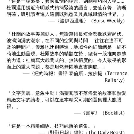
「這是一場盛宴，異國風情的場景、刻劃精巧的人物……
杜爾運用幾近海明威式精簡緊湊的語言，去蕪存菁、清晰
明確，吸引讀者進入這個既熟悉又具異域風情的世界。」
──〈波伊西週報〉（Boise Weekly）
「杜爾的故事美麗動人，無論篇幅長短全都像跌宕起伏、
波濤洶湧的潮水，在不同的空間與時間──往往在遙不可
及的時間裡，優雅地迂迴轉進，地域性的細節總是一絲不
苟地生動呈現。杜爾故事的精髓在於，總有一股推向超越
的力道：杜爾寫大哉問式的、無法揣度的、令人敬畏的形
而上的重大問題，都是坦然無懼地直書胸臆。」
──〈紐約時報〉書評 泰倫斯．拉佛提（Terrence
Rafferty）
「文字美麗，意象生動！渴望閱讀不落俗套的故事和熱愛
精緻文字的讀者，可以在這本精采可期的選集裡大飽眼
福。」
──《書單》（Booklist）
「這是一本精雕細琢、技巧純熟的選集。」
──〈野獸日報〉網站（The Daily Beast）