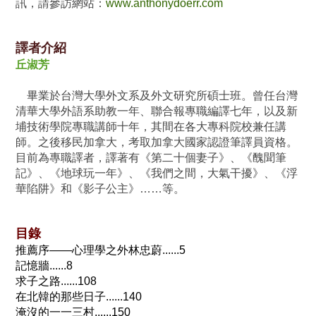
訊，請參訪網站：
www.anthonydoerr.com
譯者介紹
丘淑芳
畢業於台灣大學外文系及外文研究所碩士班。曾任台灣
清華大學外語系助教一年、聯合報專職編譯七年，以及新
埔技術學院專職講師十年，其間在各大專科院校兼任講
師。之後移民加拿大，考取加拿大國家認證筆譯員資格。
目前為專職譯者，譯著有《第二十個妻子》、《醜聞筆
記》、《地球玩一年》、《我們之間，大氣干擾》、《浮
華陷阱》和《影子公主》……等。
目錄
推薦序——心理學之外林忠蔚......5
記憶牆......8
求子之路......108
在北韓的那些日子......140
淹沒的一一三村......150