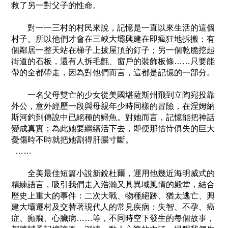
救了另一對父子的性命。
對一一三村的村民來說，記憶是一直以來生活的這個
村子。所以他們才會在三峽大壩興建在即瘋狂地拆搬：有
個鄰居一整天站在梯子上拔屋頂的釘子；另一個乾脆挖起
街道的石板，還有人拆毛氈、窗戶的裝飾板條……只要能
帶的全都帶走，因為對他們而言，這都是記憶的一部分。
一名父母雙亡的少女從美國堪薩斯州飛到立陶宛投靠
外公，意外經歷一段與母親年少時同樣的冒險，在涅姆納
斯河釣到傳說中已絕種的鱘魚。對她而言，記憶能把神話
變成真實；為此她要繼續活下去，即便那怙恃俱失的巨大
憂傷時不時就把她割得肝腸寸斷。
……
全美最佳短篇小說新銳杜爾，運用他幾近海明威式的
精練語言，吸引我們走入浩瀚又具異域風情的殿堂，結合
歷史上重大的事件：二次大戰、物種絕跡、猶太逃亡、興
建大壩遷村及交替著現代人的常見疾病：失智、不孕、癌
症、癲癇、心臟病……等，不同時空下發生的每個故事，