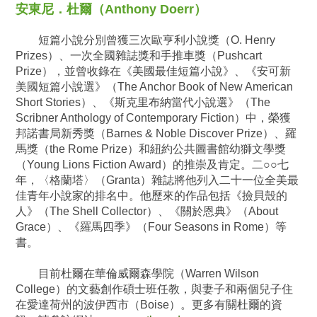
安東尼．杜爾（Anthony Doerr）
短篇小說分別曾獲三次歐亨利小說獎（O. Henry
Prizes）、一次全國雜誌獎和手推車獎（Pushcart
Prize），並曾收錄在《美國最佳短篇小說》、《安可新
美國短篇小說選》（The Anchor Book of New American
Short Stories）、《斯克里布納當代小說選》（The
Scribner Anthology of Contemporary Fiction）中，榮獲
邦諾書局新秀獎（Barnes & Noble Discover Prize）、羅
馬獎（the Rome Prize）和紐約公共圖書館幼獅文學獎
（Young Lions Fiction Award）的推崇及肯定。二○○七
年，〈格蘭塔〉（Granta）雜誌將他列入二十一位全美最
佳青年小說家的排名中。他歷來的作品包括《撿貝殼的
人》（The Shell Collector）、《關於恩典》（About
Grace）、《羅馬四季》（Four Seasons in Rome）等
書。
目前杜爾在華倫威爾森學院（Warren Wilson
College）的文藝創作碩士班任教，與妻子和兩個兒子住
在愛達荷州的波伊西市（Boise）。更多有關杜爾的資