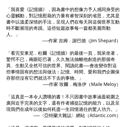
「我喜愛《記憶牆》，因為書中的想像力予人感同身受的
心靈觸動，對記憶慰藉的力量有睿智深刻的省思，尤其是
書中以溫柔深情的手法，呈現人們在每天與這個世界互動
時不斷展現的奇蹟。這些短篇故事每一篇都美麗而動
人。」
──作家 吉姆．謝巴德（Jim Shepard）
「看完安東尼．杜爾《記憶牆》的最後一頁，我呆坐著，
驚愕不已，兩眼眨巴著，久久無法抽離他創造的那個奇
異、生動又全然可信的世界。閱讀此書──會改變你對這
些事情固有的想法與做法︰記憶、時間、愛和我們企圖保
存那些沒有它們就活不下去的事物。」
──作家 玫爾．梅洛伊（Maile Meloy）
「這真是一本令人讚嘆的書！不只因書中故事涵蓋範圍之
廣與近乎完美的文字，還有作者捕捉記憶的能力，以及呈
現我們在成年以後如何耗盡一生回憶過往的驚人功力。」
──〈亞特蘭大雜誌〉網站（Atlantic.com）