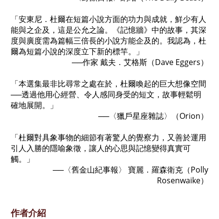
「安東尼．杜爾在短篇小說方面的功力與成就，鮮少有人
能與之企及，這是公允之論。《記憶牆》中的故事，其深
度與廣度需為篇幅三倍長的小說方能企及的。我認為，杜
爾為短篇小說的深度立下新的標竿。」
──作家 戴夫．艾格斯（Dave Eggers）
「本選集最非比尋常之處在於，杜爾喚起的巨大想像空間
──透過他用心經營、令人感同身受的短文，故事輕鬆明
確地展開。」
──〈獵戶星座雜誌〉（Orion）
「杜爾對具象事物的細節有著驚人的覺察力，又善於運用
引人入勝的隱喻象徵，讓人的心思與記憶變得真實可
觸。」
──〈舊金山紀事報〉 寶麗．羅森衛克（Polly
Rosenwaike）
作者介紹