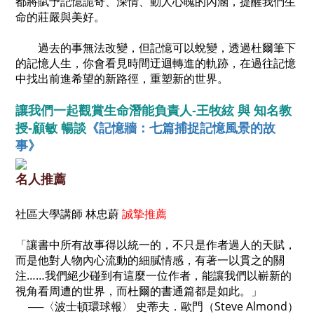
都將賦予記憶詭奇、深情、動人心魄的內涵，提醒我們生
命的莊嚴與美好。
過去的事無法改變，但記憶可以蛻變，透過杜爾筆下
的記憶人生，你會看見時間迂迴轉進的軌跡，在過往記憶
中找出前進希望的新路徑，重塑新的世界。
讓我們一起觀賞生命潛能負責人-王牧絃 與 知名教
《記憶牆：七篇捕捉記憶風景的故
授-顧敏 暢談
事》
名人推薦
社區大學講師 林忠蔚
誠摯推薦
「讓書中所有故事得以統一的，不只是作者過人的天賦，
而是他對人物內心流動的細膩情感，有著一以貫之的關
注……我們絕少碰到有這麼一位作者，能讓我們以嶄新的
視角看周遭的世界，而杜爾的書通篇都是如此。」
──〈波士頓環球報〉 史蒂夫．歐門（Steve Almond）