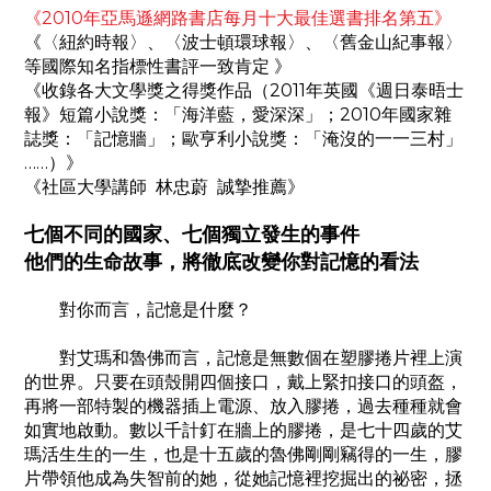
《2010年亞馬遜網路書店每月十大最佳選書排名第五》
《〈紐約時報〉、〈波士頓環球報〉、〈舊金山紀事報〉
等國際知名指標性書評一致肯定 》
《收錄各大文學獎之得獎作品（2011年英國《週日泰晤士
報》短篇小說獎：「海洋藍，愛深深」；2010年國家雜
誌獎：「記憶牆」；歐亨利小說獎：「淹沒的一一三村」
……）》
《社區大學講師 林忠蔚 誠摯推薦》
七個不同的國家、七個獨立發生的事件
他們的生命故事，將徹底改變你對記憶的看法
對你而言，記憶是什麼？
對艾瑪和魯佛而言，記憶是無數個在塑膠捲片裡上演
的世界。只要在頭殼開四個接口，戴上緊扣接口的頭盔，
再將一部特製的機器插上電源、放入膠捲，過去種種就會
如實地啟動。數以千計釘在牆上的膠捲，是七十四歲的艾
瑪活生生的一生，也是十五歲的魯佛剛剛竊得的一生，膠
片帶領他成為失智前的她，從她記憶裡挖掘出的祕密，拯