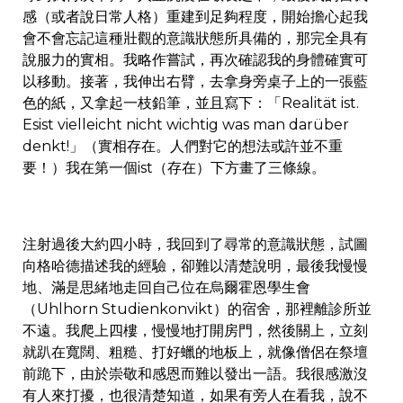
感（或者說日常人格）重建到足夠程度，開始擔心起我
會不會忘記這種壯觀的意識狀態所具備的，那完全具有
說服力的實相。我略作嘗試，再次確認我的身體確實可
以移動。接著，我伸出右臂，去拿身旁桌子上的一張藍
色的紙，又拿起一枝鉛筆，並且寫下：「Realität ist.
Esist vielleicht nicht wichtig was man darüber
denkt!」（實相存在。人們對它的想法或許並不重
要！）我在第一個ist（存在）下方畫了三條線。
注射過後大約四小時，我回到了尋常的意識狀態，試圖
向格哈德描述我的經驗，卻難以清楚說明，最後我慢慢
地、滿是思緒地走回自己位在烏爾霍恩學生會
（Uhlhorn Studienkonvikt）的宿舍，那裡離診所並
不遠。我爬上四樓，慢慢地打開房門，然後關上，立刻
就趴在寬闊、粗糙、打好蠟的地板上，就像僧侶在祭壇
前跪下，由於崇敬和感恩而難以發出一語。我很感激沒
有人來打擾，也很清楚知道，如果有旁人在看我，說不