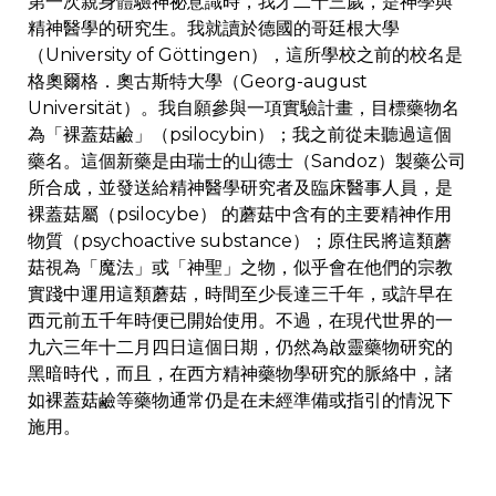
第一次親身體驗神祕意識時，我才二十三歲，是神學與
精神醫學的研究生。我就讀於德國的哥廷根大學
（University of Göttingen），這所學校之前的校名是
格奧爾格．奧古斯特大學（Georg-august
Universität）。我自願參與一項實驗計畫，目標藥物名
為「裸蓋菇鹼」（psilocybin）；我之前從未聽過這個
藥名。這個新藥是由瑞士的山德士（Sandoz）製藥公司
所合成，並發送給精神醫學研究者及臨床醫事人員，是
裸蓋菇屬（psilocybe） 的蘑菇中含有的主要精神作用
物質（psychoactive substance）；原住民將這類蘑
菇視為「魔法」或「神聖」之物，似乎會在他們的宗教
實踐中運用這類蘑菇，時間至少長達三千年，或許早在
西元前五千年時便已開始使用。不過，在現代世界的一
九六三年十二月四日這個日期，仍然為啟靈藥物研究的
黑暗時代，而且，在西方精神藥物學研究的脈絡中，諸
如裸蓋菇鹼等藥物通常仍是在未經準備或指引的情況下
施用。