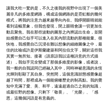
讓我大吃一驚的是，不久之後我的視野中出現了一個美
麗非凡的多維度網路，構成這個網路的是霓虹般的幾何
模式，將我的注意力越來越導向內在。我睜開眼睛就能
看到這幅景象，但我也發現，閉上眼睛會讓一切更加生
動且聚焦。我在那些波動的圖形之內辨認出生命，並開
始感覺自己似乎可以進入在其內部流動的那種能量。很
快地，我感覺自己沉浸在難以想像的細緻圖像之中，最
佳的比喻或許是伊斯蘭建築和阿拉伯文字，關於這些我
其實一無所知。接著（請原諒我以這種詩意的方式描
述），我似乎完全變成了那個多維度的影像，或者說，
我一般的自我認同已經融入其中，同時神祕意識的永恆
光輝則彰顯了其自身。突然間，這個意識狀態感覺像超
越了時間，那裡成為一個能俯瞰歷史的制高點。我的覺
知中充滿了愛、美、和平，遠遠超過自己之前的知識，
或最狂野的想像。只剩下「敬畏」、「光榮」、「感
恩」這幾個詞語是有意義的。