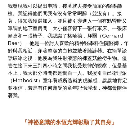
我發現我可以提出申請，接著就去接受簡單的醫學篩
檢。我記得他們問我有沒有常常喝醉（並沒有）。接
著，得知我獲選加入，並且被引導進入一個有點昏暗又
單調的地下室房間，大小僅容得下一張行軍床、一張床
頭桌和一張椅子。我認識了格哈德．拜爾（Gerhard
Baer），他是一位討人喜歡的精神醫學科住院醫師，年
齡與我相近，穿著整潔的白袍並戴著聽診器。在簡單談
話破冰之後，他便為我注射液態的裸蓋菇鹼衍生物。儘
管在接下來三到四小時之間我接受規律的觀察，但是基
本上，我大部分時間都是獨自一人。我援引自己衛理派
（Methodist）童年養成所造就的虔誠感，默默地肯定
並相信，若是有任何難受的童年記憶浮現，神都會陪伴
著我。
「神祕意識的永恆光輝彰顯了其自身」