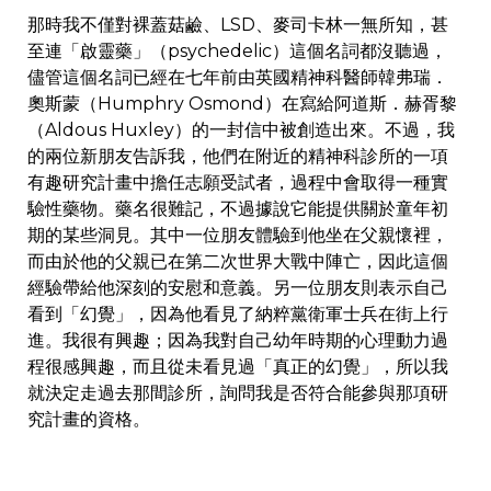
那時我不僅對裸蓋菇鹼、LSD、麥司卡林一無所知，甚
至連「啟靈藥」（psychedelic）這個名詞都沒聽過，
儘管這個名詞已經在七年前由英國精神科醫師韓弗瑞．
奧斯蒙（Humphry Osmond）在寫給阿道斯．赫胥黎
（Aldous Huxley）的一封信中被創造出來。不過，我
的兩位新朋友告訴我，他們在附近的精神科診所的一項
有趣研究計畫中擔任志願受試者，過程中會取得一種實
驗性藥物。藥名很難記，不過據說它能提供關於童年初
期的某些洞見。其中一位朋友體驗到他坐在父親懷裡，
而由於他的父親已在第二次世界大戰中陣亡，因此這個
經驗帶給他深刻的安慰和意義。另一位朋友則表示自己
看到「幻覺」，因為他看見了納粹黨衛軍士兵在街上行
進。我很有興趣；因為我對自己幼年時期的心理動力過
程很感興趣，而且從未看見過「真正的幻覺」，所以我
就決定走過去那間診所，詢問我是否符合能參與那項研
究計畫的資格。