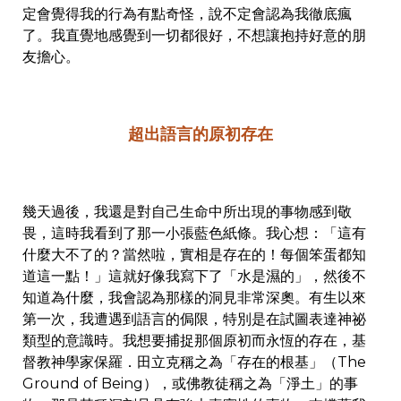
定會覺得我的行為有點奇怪，說不定會認為我徹底瘋
了。我直覺地感覺到一切都很好，不想讓抱持好意的朋
友擔心。
超出語言的原初存在
幾天過後，我還是對自己生命中所出現的事物感到敬
畏，這時我看到了那一小張藍色紙條。我心想：「這有
什麼大不了的？當然啦，實相是存在的！每個笨蛋都知
道這一點！」這就好像我寫下了「水是濕的」，然後不
知道為什麼，我會認為那樣的洞見非常深奧。有生以來
第一次，我遭遇到語言的侷限，特別是在試圖表達神祕
類型的意識時。我想要捕捉那個原初而永恆的存在，基
督教神學家保羅．田立克稱之為「存在的根基」（The
Ground of Being），或佛教徒稱之為「淨土」的事