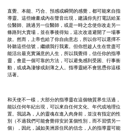
直覺、本能、巧合、預感或瞬間的感覺，都可能來自指
導靈。這些繪畫成內在聲音出現，建議你先打電話給某
位醫師、跳過另一位醫師，或是一時之念使你改走另一
條路到大賣場，並在事後得知，這次改道避開了一場事
故。然而，上帝也給了你自由意志，所以你可以選擇不
聆聽這些信號，繼續我行我素。但你想趁人生在世盡可
能活出最充實滿意的人生，所以我覺得，信任你的指導
靈，會是一個可靠的方法，可以避免感到受困、行事衝
動，或成為淒慘或刻薄之人。指導靈絕不會慫恿你這樣
活著。
和天使不一樣，大部分的指導靈在這個物質界生活過，
能以任何年紀出現，可以來自任何文化、年代或地理位
置。我認為，人的靈魂在進入肉身前，並沒有指定的性
別（不過我們可能會覺得安於某個性別，而不習慣另一
個），因此，誠如美洲原住民的信念，人的指導靈可能