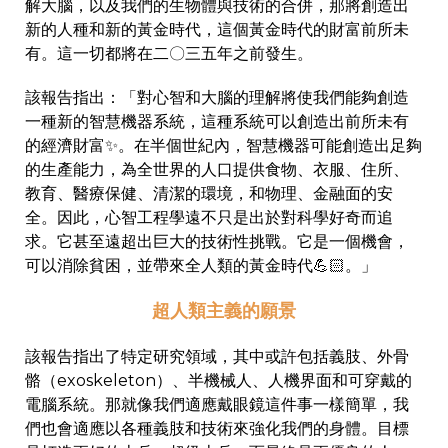
解大腦，以及我們的生物體與技術的合併，那將創造出
新的人種和新的黃金時代，這個黃金時代的財富前所未
有。這一切都將在二〇三五年之前發生。
該報告指出：「對心智和大腦的理解將使我們能夠創造
一種新的智慧機器系統，這種系統可以創造出前所未有
的經濟財富✨。在半個世紀內，智慧機器可能創造出足夠
的生產能力，為全世界的人口提供食物、衣服、住所、
教育、醫療保健、清潔的環境，和物理、金融面的安
全。因此，心智工程學遠不只是出於對科學好奇而追
求。它甚至遠超出巨大的技術性挑戰。它是一個機會，
可以消除貧困，並帶來全人類的黃金時代💪🏻。」
超人類主義的願景
該報告指出了特定研究領域，其中或許包括義肢、外骨
骼（exoskeleton）、半機械人、人機界面和可穿戴的
電腦系統。那就像我們適應戴眼鏡這件事一樣簡單，我
們也會適應以各種義肢和技術來強化我們的身體。目標