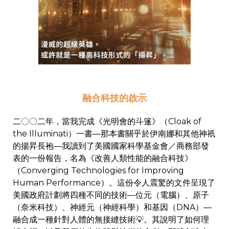
融合科技的啟示
二〇〇二年，當我完成《光明會的斗篷》（Cloak of
the Illuminati）一書—那本書關乎於伊南娜和其他神祇
的揚昇長袍—我讀到了美國國家科學基金會／商務部發
表的一份報告，名為《改善人類性能的融合科技》
（Converging Technologies for Improving
Human Performance）。這份令人震驚的文件呈現了
美國政府計劃將四種不同的技術—位元（電腦）、原子
（奈米科技）、神經元（神經科學）和基因（DNA）—
融合成一種針對人體的無接縫技術💡。其說明了如何理