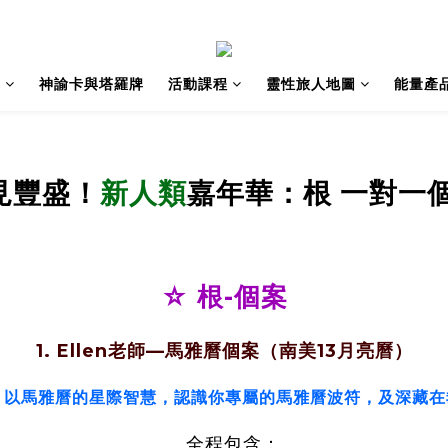
籍
神諭卡與塔羅牌
活動課程
靈性旅人地圖
能量產
見豐盛
新人類
嘉年華
！
：根 一對一
☆ 根-個案
1.
Ellen老師—馬雅曆個案（南美13月亮曆）
你，以馬雅曆的星際智慧，認識你專屬的馬雅曆波符，及深藏在
全程包含：