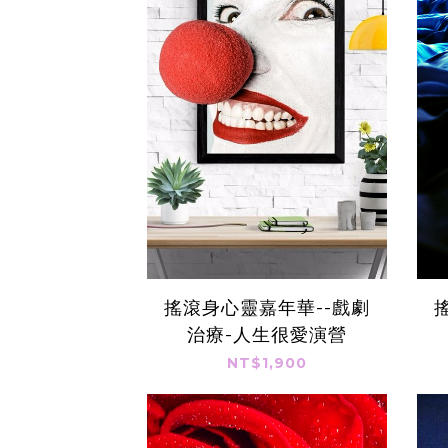
搖滾身心靈嘉年華--戲劇
治療-人生很愛演營
NT$1,900