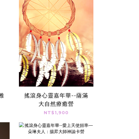
雅
搖滾身心靈嘉年華--薩滿
大自然療癒營
NT$1,900